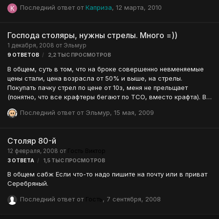
Последний ответ от
Каприза
,
12 марта, 2010
Господа столяры, нужны стрелы. Много =))
1 декабря, 2008
от
Эльмур
9
ОТВЕТОВ
2,2 ТЫС
ПРОСМОТРОВ
В общем, суть в том, что на броке совершенно невменяемые
цены стали, цена возрасла от 50% и выше, на стрелы.
Покупать пачку стрел по цене от 10з, меня не прельщает
(понятно, что все крафтеры бегают по ТСО, вместо крафта). В
связи с чем - куплю ферритовых стрел-шило (70ур.), куплю
Последний ответ от
Эльмур
,
15 мая, 2009
много (10к+, естественно меньшее кол-во тоже куплю), лишь-
бы цена была адекватной. Кто мне поможет в нелегком деле, в
борьбе с кризисом
Столяр 80-й
12 февраля, 2008
от
Гость Виктор
3
ОТВЕТА
1,5 ТЫС
ПРОСМОТРОВ
В общем сабж Если что-то надо пишите на почту или в приват
Серебряный.
Последний ответ от
Гость
,
7 сентября, 2008