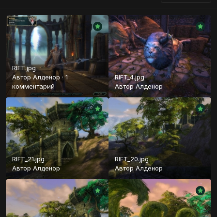
RIFT.jpg
Автор
Алденор
·
1
RIFT_4.jpg
комментарий
Автор
Алденор
RIFT_21.jpg
RIFT_20.jpg
Автор
Алденор
Автор
Алденор