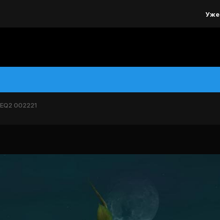
Уже
EQ2 002221