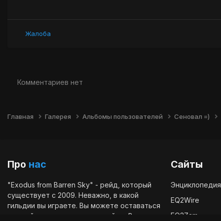
Жалоба
Комментариев нет
Главная
Галерея
Альбомы пользователей
Сеновал =)
Про
нас
Сайты
"Exodus from Barren Sky" - рейд, который
Энциклопедия
существует с 2009. Неважно, в какой
EQ2Wire
гильдии вы играете. Вы можете оставаться
EQ2Zam
в своей гильдии и играть в рейде. Вы