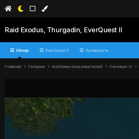
Raid Exodus, Thurgadin, EverQuest II
Обзор
EverQuest II
Активность
Главная
Галерея
Альбомы пользователей
Сеновал =)