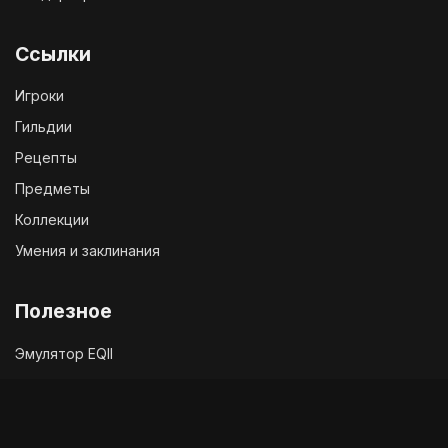
Ссылки
Игроки
Гильдии
Рецепты
Предметы
Коллекции
Умения и заклинания
Полезное
Эмулятор EQII
Твиттер EQ2
Чат с разработчиками
Служба поддержки