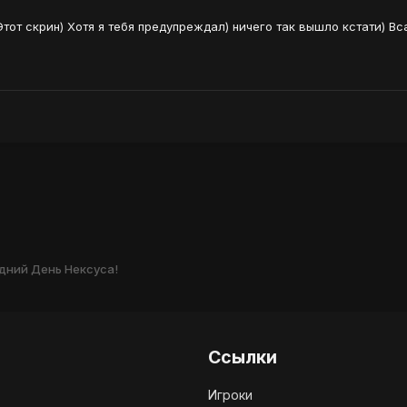
тот скрин) Хотя я тебя предупреждал) ничего так вышло кстати) Вс
дний День Нексуса!
Ссылки
Игроки