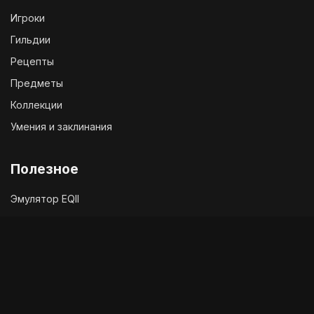
Игроки
Гильдии
Рецепты
Предметы
Коллекции
Умения и заклинания
Полезное
Эмулятор EQII
Твиттер EQ2
Чат с разработчиками
Служба поддержки
Сообщить об ошибке в игре
Akella forum return