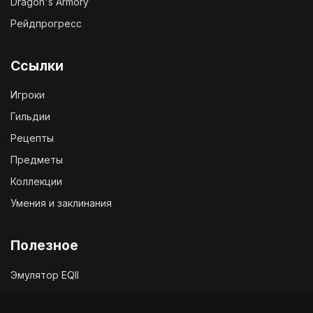
Dragon's Armory
Рейдпрогресс
Ссылки
Игроки
Гильдии
Рецепты
Предметы
Коллекции
Умения и заклинания
Полезное
Эмулятор EQII
Твиттер EQ2