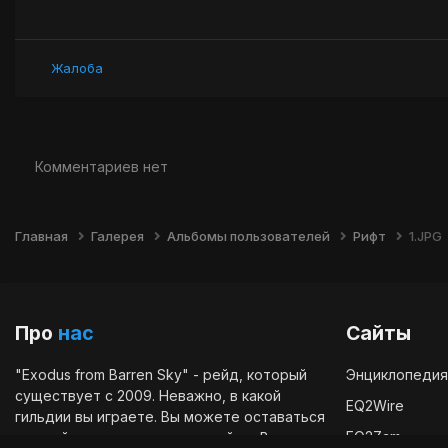
Жалоба
Комментариев нет
Главная
Галерея
Альбомы пользователей
Рифт
1.JPG
Про
нас
Сайты
"Exodus from Barren Sky" - рейд, который
Энциклопедия
существует с 2009. Неважно, в какой
EQ2Wire
гильдии вы играете. Вы можете оставаться
EQ2Zam
в своей гильдии и играть в рейде. Вы