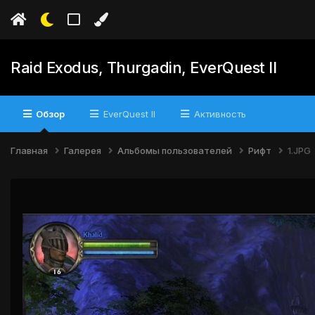
Raid Exodus, Thurgadin, EverQuest II
Обзор
EverQuest II
Активность
Главная
Галерея
Альбомы пользователей
Рифт
1.JPG