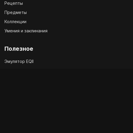
Рецепты
Предметы
Коллекции
Умения и заклинания
Полезное
Эмулятор EQII
Твиттер EQ2
Чат с разработчиками
Служба поддержки
Сообщить об ошибке в игре
Akella forum return
Язык
Cookie-файлы
igrograd.net