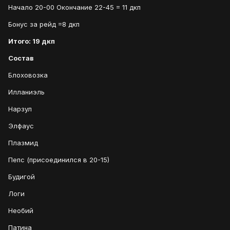
Начало 20-00 Окончание 22-45 = 11 дкп
Бонус за рейд =8 дкп
Итого: 19 дкп
Состав
Блоховозка
Илланиэль
Нарзул
Элфаус
Плазмид
Пепс (присоединился в 20-15)
Будигой
Логи
Необий
Патина