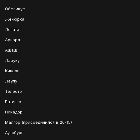
Обеликус
Женюрка
Легата
Арнорд
Ашаш
Ларуку
Кинаон
Лаулу
Телесто
Ратинка
Пикадор
Малгор (присоединился в 20-15)
Аугсбург