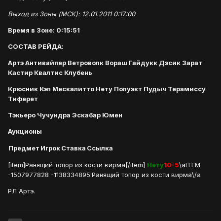
Выход из Зоны (МСК): 12.01.2011 0:17:00
Время в Зоне: 0:15:51
СОСТАВ РЕЙДА:
Артэ Антивайпер Ветроволк Вораш Гайдукк Дэсик Зарат
Кастир Квалтис Клубень
Крюсник Кэп Мескалитто Нету Полуэкт Пудыч Терамиссу
Тиферет
Тэкьеро Чучундра Эскабар Юмен
Аукционы
Предмет
Игрок
Ставка
Ссылка
[item]Ранящий топор из кости вирма[/item]
Нету
10-5
\aITEM
-1507977828 -1138334895:Ранящий топор из кости вирма\/a
РЛ Артэ.