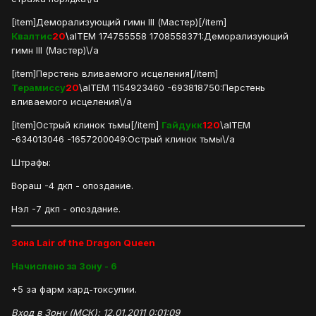
[item]Деморализующий гимн III (Мастер)[/item]
Квалтис
20
\aITEM 174755558 1708558371:Деморализующий
гимн III (Мастер)\/a
[item]Перстень вливаемого исцеления[/item]
Терамиссу
20
\aITEM 1154923460 -693818750:Перстень
вливаемого исцеления\/a
[item]Острый клинок тьмы[/item]
Гайдукк
120
\aITEM
-634013046 -1657200049:Острый клинок тьмы\/a
Штрафы:
Вораш -4 дкп - опоздание.
Нэл -7 дкп - опоздание.
Зона Lair of the Dragon Queen
Начислено за Зону - 6
+5 за фарм хард-токсулии.
Вход в Зону (МСК): 12.01.2011 0:01:09