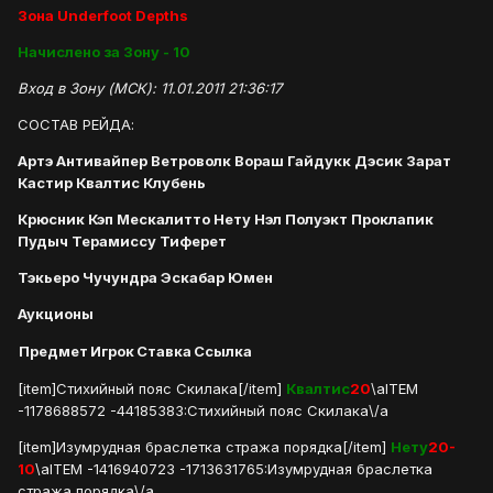
Зона Underfoot Depths
Начислено за Зону - 10
Вход в Зону (МСК): 11.01.2011 21:36:17
СОСТАВ РЕЙДА:
Артэ Антивайпер Ветроволк Вораш Гайдукк Дэсик Зарат
Кастир Квалтис Клубень
Крюсник Кэп Мескалитто Нету Нэл Полуэкт Проклапик
Пудыч Терамиссу Тиферет
Тэкьеро Чучундра Эскабар Юмен
Аукционы
Предмет
Игрок
Ставка
Ссылка
[item]Стихийный пояс Скилака[/item]
Квалтис
20
\aITEM
-1178688572 -44185383:Стихийный пояс Скилака\/a
[item]Изумрудная браслетка стража порядка[/item]
Нету
20-
10
\aITEM -1416940723 -1713631765:Изумрудная браслетка
стража порядка\/a