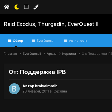
Raid Exodus, Thurgadin, EverQuest II
Обзор
EverQuest II
Активность
Главная
EverQuest II
Архив
Корзина
От: Поддержка IP
От: Поддержка IPB
Автор
braivaImmib
20 января, 2011
в
Корзина