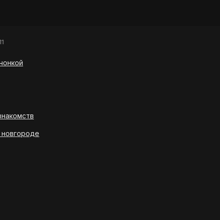
11
чонкой
знакомств
м новгороде