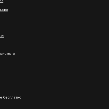
ва
льске
ане
накомств
ке бесплатно