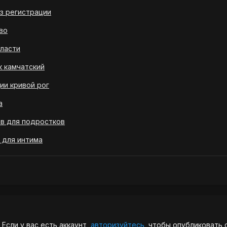
з регистрации
во
бласти
к камчатский
ии кривой рог
а
тв для подростков
 для интима
Если у вас есть аккаунт,
авторизуйтесь
, чтобы опубликовать 