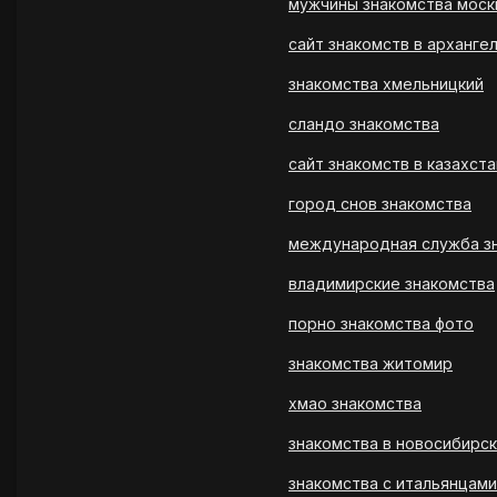
мужчины знакомства моск
сайт знакомств в арханге
знакомства хмельницкий
сландо знакомства
сайт знакомств в казахст
город снов знакомства
международная служба з
владимирские знакомства
порно знакомства фото
знакомства житомир
хмао знакомства
знакомства в новосибирс
знакомства с итальянцами