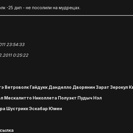
лк -25 дкп - не посолили на мудрецах.
011 23:54:33
2.2011 0:25:22
э Ветроволк Гайдукк Данделло Дворянин Зарат Зерокул К
л Мескалитто Николлета Полуэкт Пудыч Нэл
дра Шустрикк Эскабар Юмен
сылка