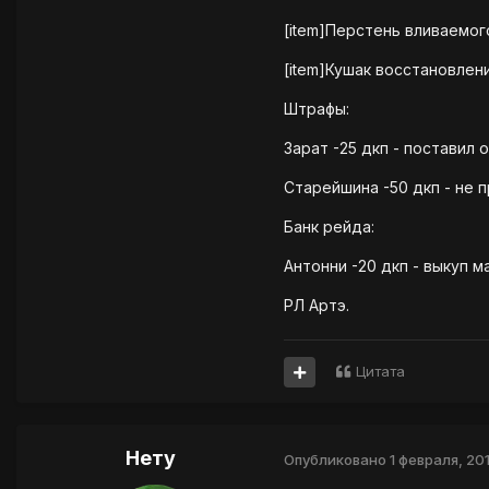
[item]Перстень вливаемог
[item]Кушак восстановлен
Штрафы:
Зарат -25 дкп - поставил 
Старейшина -50 дкп - не 
Банк рейда:
Антонни -20 дкп - выкуп м
РЛ Артэ.
Цитата
Нету
Опубликовано
1 февраля, 201