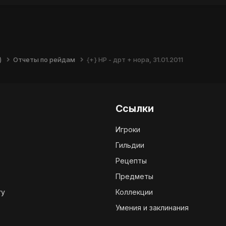
)
Отчеты по рейдам
{+} НР - дрт + нора, 31.01.2011
Ссылки
Игроки
Гильдии
Рецепты
Предметы
ry
Коллекции
Умения и заклинания