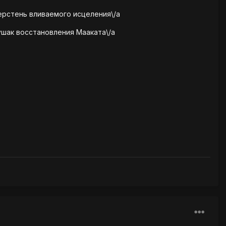
ерстень вливаемого исцеления\/a
ушак восстановления Мааката\/a