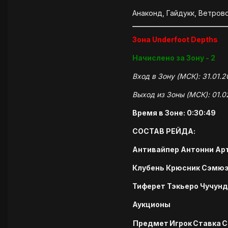
Анаконд, Гайдукк, Ветрово
Зона Underfoot Depths
Начислено за Зону - 2
Вход в Зону (МСК): 31.01.2
Выход из Зоны (МСК): 01.0
Время в Зоне: 0:30:49
СОСТАВ РЕЙДА:
Антивайпер Антонни Арт
Клубень Крюсник Сэмюэ
Тиферет Тэкьеро Чучун
Аукционы
Предмет
Игрок
Ставка
С