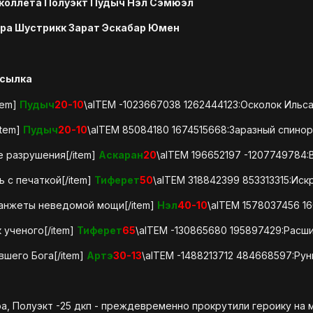
коллета Полуэкт Пудыч Нэл Сэмюэл
дра Шустрикк Зарат Эскабар Юмен
сылка
tem]
Пудыч
20-10
\aITEM -1023667038 1262444123:Осколок Ильса
item]
Пудыч
20-10
\aITEM 85084180 1674515668:Заразный спинор
 разрушения[/item]
Аскаран
20
\aITEM 196652197 -1207749784
 с печаткой[/item]
Тиферет
50
\aITEM 318842399 853313315:Иск
манжеты неведомой мощи[/item]
Нэл
40-10
\aITEM 1578037456 
 ученого[/item]
Тиферет
65
\aITEM -130865680 195897429:Расши
вшего Бога[/item]
Артэ
30-13
\aITEM -1488213712 484668597:Рун
ра, Полуэкт -25 дкп - преждевременно прокрутили героику на 