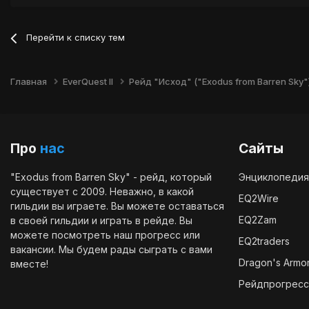
Перейти к списку тем
Главная
EverQuest II
Рейд "Исход" ("Exodus from Barren Sky"
Про
нас
Сайты
"Exodus from Barren Sky" - рейд, который
Энциклопедия
существует с 2009. Неважно, в какой
EQ2Wire
гильдии вы играете. Вы можете оставаться
EQ2Zam
в своей гильдии и играть в рейде. Вы
можете посмотреть наш
прогресс
или
EQ2traders
вакансии
. Мы будем рады сыграть с вами
Dragon's Armo
вместе!
Рейдпрогресс