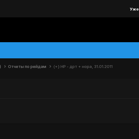
Уже
)
Отчеты по рейдам
{+} НР - дрт + нора, 31.01.2011