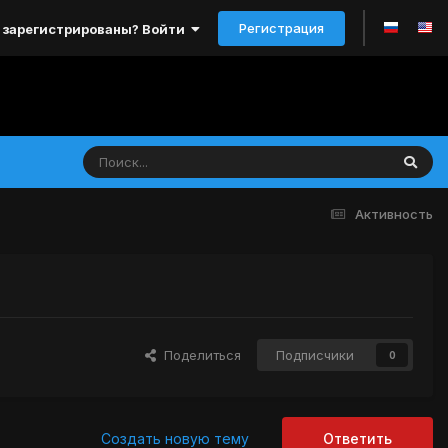
Регистрация
 зарегистрированы? Войти
Активность
Поделиться
Подписчики
0
Создать новую тему
Ответить