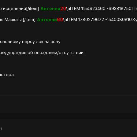
о исцеления[/item]
Антонни
20
\aITEM 1154923460 -693818750:П
ия Мааката[/item]
Антонни
60
\aITEM 1780279672 -1540080810:К
основному персу лок на зону.
предупредил об опоздании/отсутствии.
астера.
1