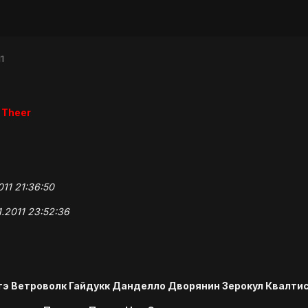
1
 Theer
011 21:36:50
.2011 23:52:36
э Ветроволк Гайдукк Данделло Дворянин Зерокул Квалти