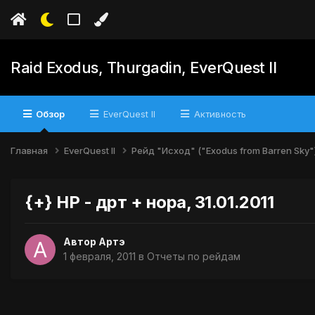
Raid Exodus, Thurgadin, EverQuest II
Обзор
EverQuest II
Активность
Главная
EverQuest II
Рейд "Исход" ("Exodus from Barren Sky"
{+} НР - дрт + нора, 31.01.2011
Автор
Артэ
1 февраля, 2011
в
Отчеты по рейдам