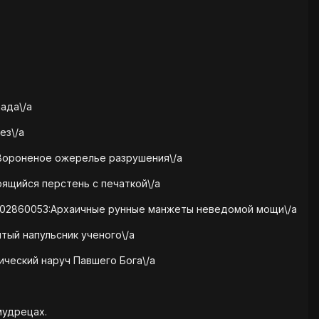
ада\/a
ез\/a
:Вороненое ожерелье разрушения\/a
рящийся перстень с печаткой\/a
1602860053:Архаичные рунные манжеты неведомой мощи\/a
тый напульсник ученого\/a
ический наруч Павшего Бога\/a
мудрецах.