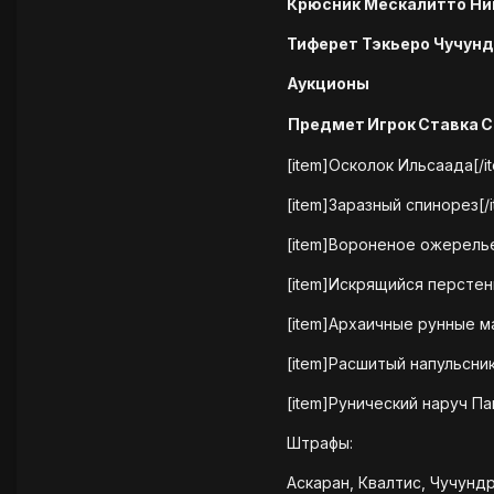
Крюсник Мескалитто Ни
Тиферет Тэкьеро Чучун
Аукционы
Предмет
Игрок
Ставка
С
[item]Осколок Ильсаада[/i
[item]Заразный спинорез[/
[item]Вороненое ожерелье
[item]Искрящийся перстень
[item]Архаичные рунные 
[item]Расшитый напульсник
[item]Рунический наруч Па
Штрафы:
Аскаран, Квалтис, Чучунд