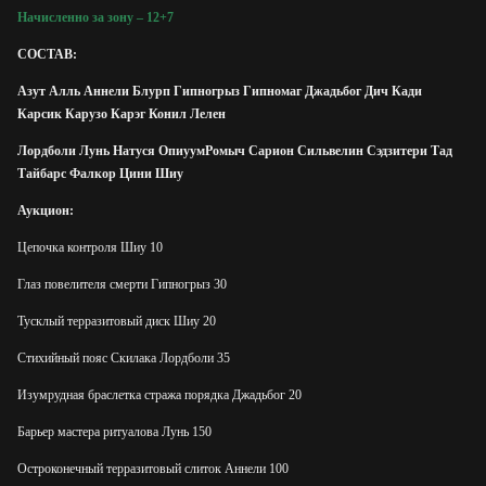
Начисленно за зону – 12+7
СОСТАВ:
Азут Алль Аннели Блурп Гипногрыз Гипномаг Джадьбог Дич Кади
Карсик Карузо Карэг Конил Лелен
Лордболи Лунь Натуся ОпиуумРомыч Сарион Сильвелин Сэдзитери Тад
Тайбарс Фалкор Цини Шиу
Аукцион:
Цепочка контроля Шиу 10
Глаз повелителя смерти Гипногрыз 30
Тусклый терразитовый диск Шиу 20
Стихийный пояс Скилака Лордболи 35
Изумрудная браслетка стража порядка Джадьбог 20
Барьер мастера ритуаловa Лунь 150
Остроконечный терразитовый слиток Аннели 100