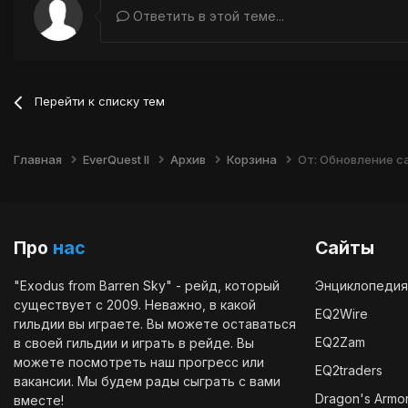
Ответить в этой теме...
Перейти к списку тем
Главная
EverQuest II
Архив
Корзина
От: Обновление с
Про
нас
Сайты
"Exodus from Barren Sky" - рейд, который
Энциклопедия
существует с 2009. Неважно, в какой
EQ2Wire
гильдии вы играете. Вы можете оставаться
EQ2Zam
в своей гильдии и играть в рейде. Вы
можете посмотреть наш
прогресс
или
EQ2traders
вакансии
. Мы будем рады сыграть с вами
Dragon's Armo
вместе!