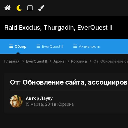
Raid Exodus, Thurgadin, EverQuest II
Обзор
EverQuest II
Активность
Главная
EverQuest II
Архив
Корзина
От: Обновление с
От: Обновление сайта, ассоцииро
Автор
Лаулу
15 марта, 2011
в
Корзина