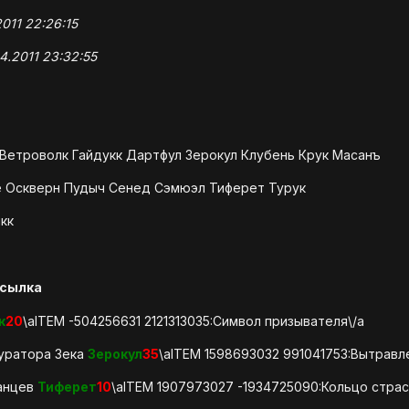
011 22:26:15
4.2011 23:32:55
 Ветроволк Гайдукк Дартфул Зерокул Клубень Крук Масанъ
 Оскверн Пудыч Сенед Сэмюэл Тиферет Турук
кк
сылка
к
20
\aITEM -504256631 2121313035:Символ призывателя\/a
уратора Зека
Зерокул
35
\aITEM 1598693032 991041753:Вытравл
ианцев
Тиферет
10
\aITEM 1907973027 -1934725090:Кольцо страс