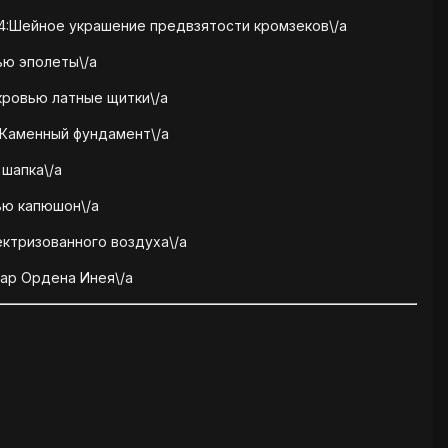
34:Шейное украшение предвзятости кромзеков\/a
ью эполеты\/a
кровью латные щитки\/a
 Каменный фундамент\/a
 шапка\/a
ью капюшон\/a
ектризованного воздуха\/a
дар Ордена Инея\/a