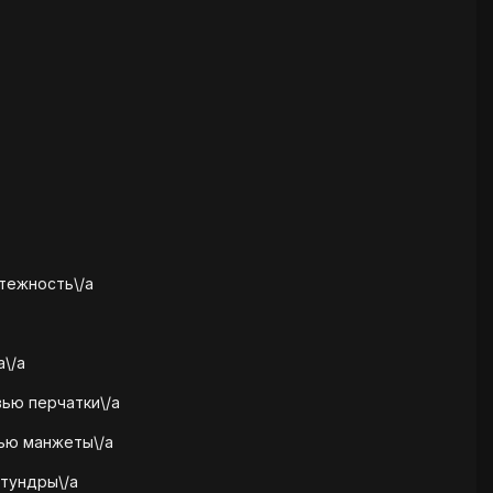
ятежность\/a
\/a
вью перчатки\/a
ью манжеты\/a
 тундры\/a