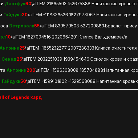
жи
Дартфул
60
\aITEM 21865503 152675888:Напитанные кровью 
ки
Гайдукк
30
\aITEM -1118836526 1827978967:Напитанные кровь
лоса
Ветроволк
55
\aITEM 839579508 527209883:Браслет прису
эл
10
\aITEM 1827094516 2020664201:Клипса Вальдемара\/a
Антонни
25
\aITEM -1855232277 2007288333:Клипса очистителя 
й
Сенед
25
\aITEM 2032251039 1939454646:Осколок крови и сраж
уга
Антонни
200
\aITEM -1596308008 185704888:Напитанная кро
а
Гайдукк
50
\aITEM -1599101802 -1529568089:Напитанная кровью
all of Legends хард