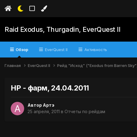
Raid Exodus, Thurgadin, EverQuest II
Обзор
EverQuest II
Активность
Главная
EverQuest II
Рейд "Исход" ("Exodus from Barren Sky"
НР - фарм, 24.04.2011
Автор
Артэ
25 апреля, 2011
в
Отчеты по рейдам