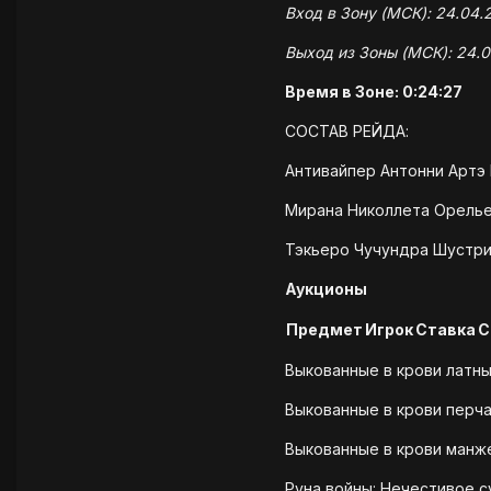
Вход в Зону (МСК): 24.04.2
Выход из Зоны (МСК): 24.0
Время в Зоне: 0:24:27
СОСТАВ РЕЙДА:
Антивайпер Антонни Артэ
Мирана Николлета Орелье
Тэкьеро Чучундра Шустри
Аукционы
Предмет
Игрок
Ставка
С
Выкованные в крови латн
Выкованные в крови перч
Выкованные в крови ман
Руна войны: Нечестивое 