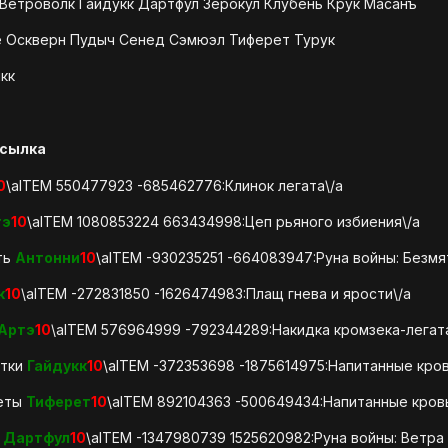
 Ветроволк Гайдукк Дартфул Зерокул Клубень Крук Масанъ
 Оскверн Пудыч Сенед Сэмюэл Тиферет Турук
кк
сылка
0
\aITEM 550477923 -685462776:Клинок легата\/a
тэ
10
\aITEM 1080853224 663434998:Цеп рьяного избиения\/a
ть
Антонни
10
\aITEM -930235251 -664083947:Руна войны: Безм
к
10
\aITEM -272831850 -1626474983:Плащ гнева и ярости\/a
Артэ
10
\aITEM 576964999 -792344289:Накидка кромзека-легата
атки
Гайдукк
10
\aITEM -372353698 -1875614975:Напитанные кро
жеты
Тиферет
10
\aITEM 892104363 -500649434:Напитанные кров
ы
Дартфул
10
\aITEM -1347980739 1525620982:Руна войны: Ветра