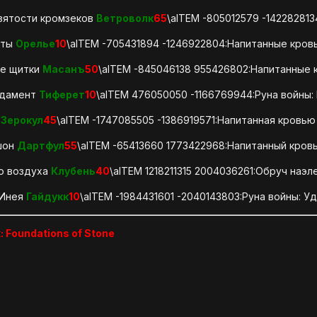
зятости кромзеков
Ветроволк
65
\aITEM -805012579 -14228281
еты
Орелье
10
\aITEM -705431894 -1246922804:Напитанные кров
ые щитки
Масанъ
50
\aITEM -845046138 955426802:Напитанные 
ндамент
Тиферет
10
\aITEM 476050050 -1166769944:Руна войны:
а
Зерокул
45
\aITEM -1747085505 -1386919571:Напитанная кровью
шон
Дартфул
55
\aITEM -65413660 1773422968:Напитанный кров
о воздуха
Клубень
40
\aITEM 1218211315 2004036261:Обруч наэл
 Инея
Гайдукк
10
\aITEM -1984431601 -2040143803:Руна войны: У
: Foundations of Stone