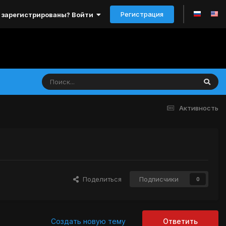
Регистрация
 зарегистрированы? Войти
Активность
Поделиться
Подписчики
0
Создать новую тему
Ответить