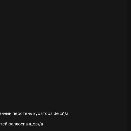
енный перстень куратора Зека\/a
тей раллосианцев\/a