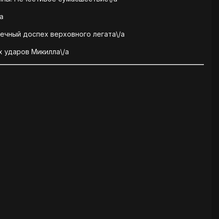
a
лечный доспех верховного легата\/a
х ударов Микилла\/a