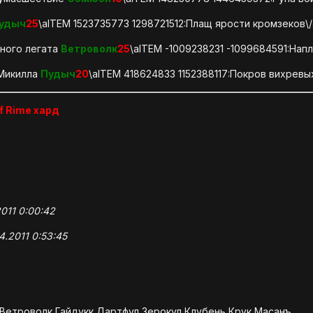
удыч
25
\aITEM 1523735773 1298721512:Плащ ярости кромзеков\/
ного легата
Ветроволк
25
\aITEM -1009238231 -1099684591:Нап
 Микилла
Пудыч
20
\aITEM 418624833 1152388117:Покров вихревы
of Rime хард
011 0:00:42
4.2011 0:53:45
 Ветроволк Гайдукк Дартфул Зерокул Клубень Крук Масанъ