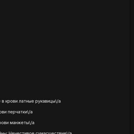
 в крови латные рукавицы\/a
ови перчатки\/a
рови манжеты\/a
йны: Нечестивое сумасшествие\/a