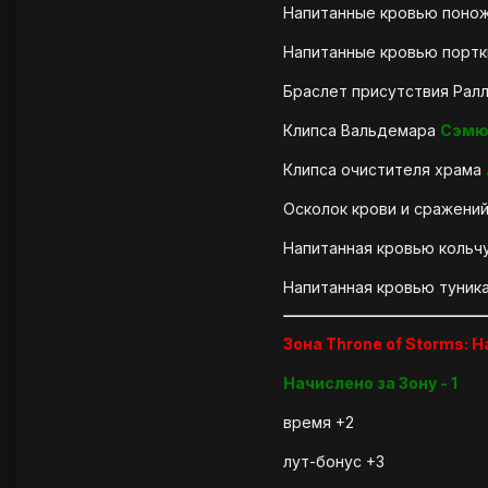
Напитанные кровью поно
Напитанные кровью порт
Браслет присутствия Рал
Клипса Вальдемара
Сэмю
Клипса очистителя храма
Осколок крови и сражени
Напитанная кровью кольч
Напитанная кровью туник
Зона Throne of Storms: H
Начислено за Зону - 1
время +2
лут-бонус +3