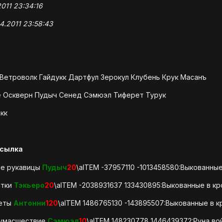
011 23:34:16
4.2011 23:58:43
 Ветроволк Гайдукк Дартфул Зерокул Клубень Крук Масанъ
 Оскверн Пудыч Сенед Сэмюэл Тиферет Турук
кк
сылка
ые рукавицы
Пудыч
20
\aITEM -37957110 -1013458580:Выкованные
атки
Тэкьеро
20
\aITEM -2038931637 133430895:Выкованные в кр
жеты
Антонни
120
\aITEM 1486765130 -143895507:Выкованные в к
сумасшествие
Сэмюэл
10
\aITEM 148230778 1446439372:Руна во