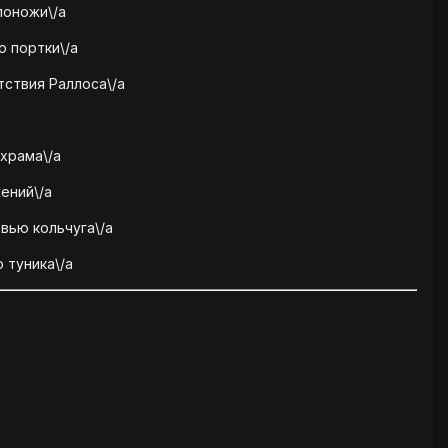
поножи\/a
ю портки\/a
тствия Раллоса\/a
храма\/a
ений\/a
вью кольчуга\/a
 туника\/a