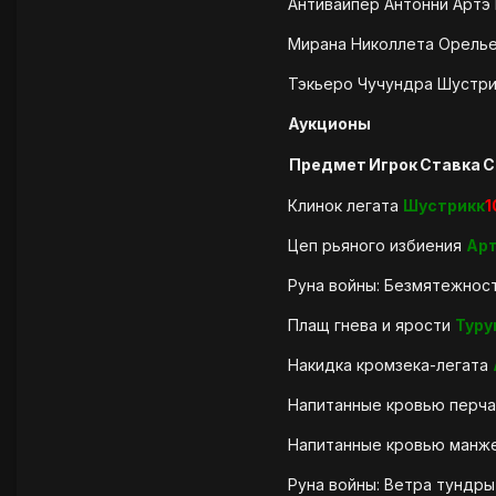
Антивайпер Антонни Артэ
Мирана Николлета Орелье
Тэкьеро Чучундра Шустри
Аукционы
Предмет
Игрок
Ставка
С
Клинок легата
Шустрикк
1
Цеп рьяного избиения
Ар
Руна войны: Безмятежнос
Плащ гнева и ярости
Туру
Накидка кромзека-легата
Напитанные кровью перч
Напитанные кровью ман
Руна войны: Ветра тундр