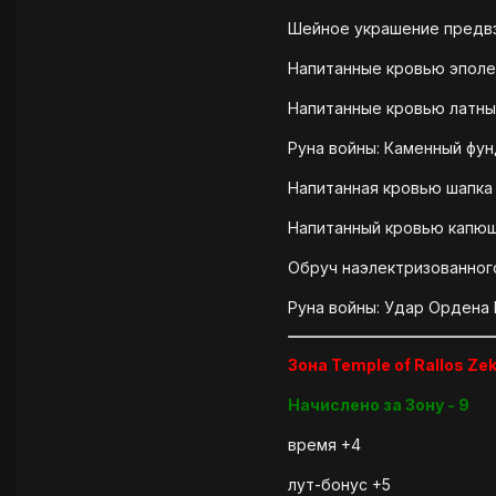
Шейное украшение предв
Напитанные кровью эпол
Напитанные кровью латн
Руна войны: Каменный фу
Напитанная кровью шапк
Напитанный кровью капю
Обруч наэлектризованног
Руна войны: Удар Ордена
Зона Temple of Rallos Zek
Начислено за Зону - 9
время +4
лут-бонус +5