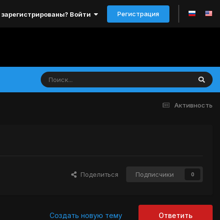
Регистрация
 зарегистрированы? Войти
Активность
Поделиться
Подписчики
0
Создать новую тему
Ответить