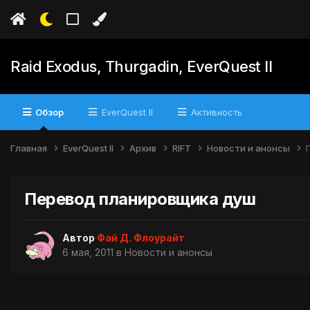
Raid Exodus, Thurgadin, EverQuest II
Обзор
EverQuest II
Активность
Главная
EverQuest II
Архив
RIFT
Новости и анонсы
Перевод планировщика душ
Автор
Фай Д. Флоурайт
6 мая, 2011
в
Новости и анонсы