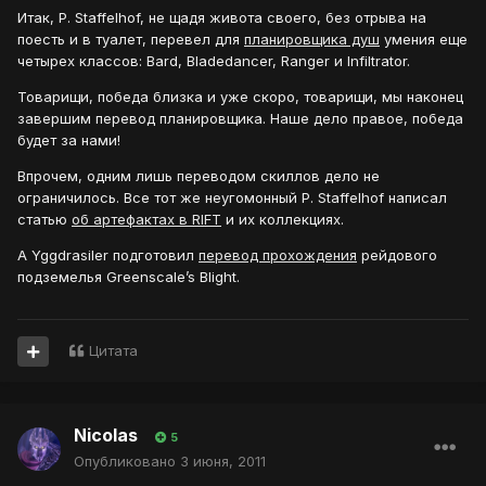
Итак, P. Staffelhof, не щадя живота своего, без отрыва на
поесть и в туалет, перевел для
планировщика душ
умения еще
четырех классов: Bard, Bladedancer, Ranger и Infiltrator.
Товарищи, победа близка и уже скоро, товарищи, мы наконец
завершим перевод планировщика. Наше дело правое, победа
будет за нами!
Впрочем, одним лишь переводом скиллов дело не
ограничилось. Все тот же неугомонный P. Staffelhof написал
статью
об артефактах в RIFT
и их коллекциях.
А Yggdrasiler подготовил
перевод прохождения
рейдового
подземелья Greenscale’s Blight.
Цитата
Nicolas
5
Опубликовано
3 июня, 2011