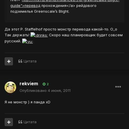
guide">перевод
прохождения</a> рейдового
подземелья Greenscale’s Blight.
Да этот P. Staffelhof просто монстр перевода какой-то. О_о
Так держать!
Скоро наш планировщик будет совсем
русский.
Цитата
rekviem
2
Опубликовано
4 июня, 2011
Я не монстр ) я панда xD
Цитата