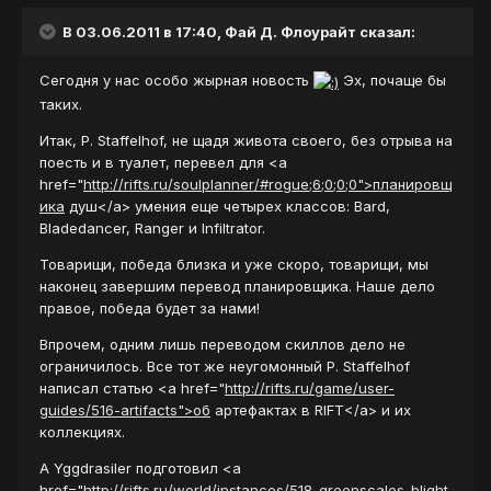
В 03.06.2011 в 17:40, Фай Д. Флоурайт сказал:
Сегодня у нас особо жырная новость
Эх, почаще бы
таких.
Итак, P. Staffelhof, не щадя живота своего, без отрыва на
поесть и в туалет, перевел для <a
href="
http://rifts.ru/soulplanner/#rogue;6;0;0;0">планировщ
ика
душ</a> умения еще четырех классов: Bard,
Bladedancer, Ranger и Infiltrator.
Товарищи, победа близка и уже скоро, товарищи, мы
наконец завершим перевод планировщика. Наше дело
правое, победа будет за нами!
Впрочем, одним лишь переводом скиллов дело не
ограничилось. Все тот же неугомонный P. Staffelhof
написал статью <a href="
http://rifts.ru/game/user-
guides/516-artifacts">об
артефактах в RIFT</a> и их
коллекциях.
А Yggdrasiler подготовил <a
href="
http://rifts.ru/world/instances/518-greenscales-blight-