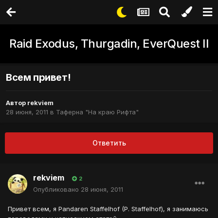
Raid Exodus, Thurgadin, EverQuest II
Всем привет!
Автор
rekviem
28 июня, 2011
в
Таферна "На краю Рифта"
Ответить
rekviem
2
Опубликовано
28 июня, 2011
Привет всем, я Pandaren Staffelhof (P. Staffelhof), я занимаюсь