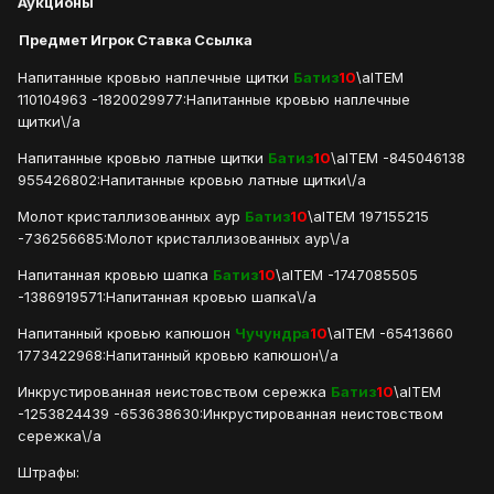
Аукционы
Предмет
Игрок
Ставка
Ссылка
Напитанные кровью наплечные щитки
Батиз
10
\aITEM
110104963 -1820029977:Напитанные кровью наплечные
щитки\/a
Напитанные кровью латные щитки
Батиз
10
\aITEM -845046138
955426802:Напитанные кровью латные щитки\/a
Молот кристаллизованных аур
Батиз
10
\aITEM 197155215
-736256685:Молот кристаллизованных аур\/a
Напитанная кровью шапка
Батиз
10
\aITEM -1747085505
-1386919571:Напитанная кровью шапка\/a
Напитанный кровью капюшон
Чучундра
10
\aITEM -65413660
1773422968:Напитанный кровью капюшон\/a
Инкрустированная неистовством сережка
Батиз
10
\aITEM
-1253824439 -653638630:Инкрустированная неистовством
сережка\/a
Штрафы: