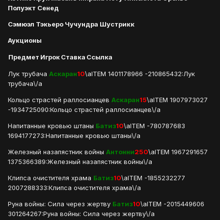
Полуэкт Сенед
Сэмюэл Тэкьеро Чучундра Шустрикк
Аукционы
Предмет
Игрок
Ставка
Ссылка
Лук трубача
Аскаран
10
\aITEM 1401178966 -210865432:Лук
трубача\/a
Кольцо страстей раллосианцев
Аскаран
15
\aITEM 1907973027
-1934725090:Кольцо страстей раллосианцев\/a
Напитанные кровью штаны
Батиз
10
\aITEM -780787683
1694177273:Напитанные кровью штаны\/a
Железный назапястник войны
Антонни
250
\aITEM 1967291657
1375366389:Железный назапястник войны\/a
Клипса очистителя храма
Батиз
10
\aITEM -1855232277
2007288333:Клипса очистителя храма\/a
Руна войны: Сила через жертву
Батиз
10
\aITEM -2015449606
301264267:Руна войны: Сила через жертву\/a