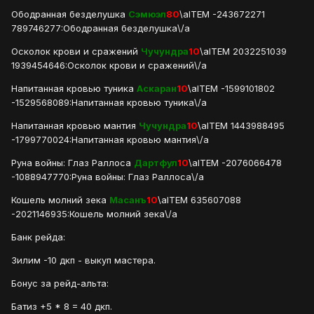
Ободранная безделушка
Сэмюэл
80
\aITEM -243672271
789746277:Ободранная безделушка\/a
Осколок крови и сражений
Чучундра
10
\aITEM 2032251039
1939454646:Осколок крови и сражений\/a
Напитанная кровью туника
Аскаран
10
\aITEM -1599101802
-1529568089:Напитанная кровью туника\/a
Напитанная кровью мантия
Чучундра
10
\aITEM 1443988495
-1799770024:Напитанная кровью мантия\/a
Руна войны: Глаз Раллоса
Дартфул
10
\aITEM -2076066478
-1088947770:Руна войны: Глаз Раллоса\/a
Кошель молний зека
Масанъ
10
\aITEM 635607088
-2021146935:Кошель молний зека\/a
Банк рейда:
Зилим -10 дкп - выкуп мастера.
Бонус за рейд-альта:
Батиз +5 * 8 = 40 дкп.