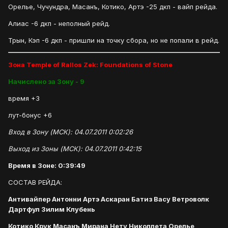
Орелье, Чучундра, Масанъ, Котико, Артэ -25 дкп - вайп рейда.
Алиас -6 дкп - неполный рейд.
Трын, Кэп -6 дкп - пришли на точку сбора, но не попали в рейд.
Зона Temple of Rallos Zek: Foundations of Stone
Начислено за Зону - 9
время +3
лут-бонус +6
Вход в Зону (МСК): 04.07.2011 0:02:26
Выход из Зоны (МСК): 04.07.2011 0:42:15
Время в Зоне: 0:39:49
СОСТАВ РЕЙДА:
Антивайпер Антонни Артэ Аскаран Батиз Васу Ветроволк
Дартфул Зилим Клубень
Котико Крук Масанъ Мирана Нету Николлета Орелье