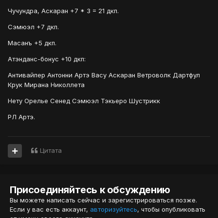
Чучундра, Аскаран +7 * 3 = 21 дкп.
Сэмюэл +7 дкп.
Масанъ +5 дкп.
Атэнданс-бонус +10 дкп:
Антивайпер Антонни Артэ Васу Аскаран Ветроволк Дартфул
Крук Мирана Николлета
Нету Орелье Сенед Сэмюэл Тэкьеро Шустрикк
РЛ Артэ.
Цитата
Присоединяйтесь к обсуждению
Вы можете написать сейчас и зарегистрироваться позже.
Если у вас есть аккаунт,
авторизуйтесь
, чтобы опубликовать