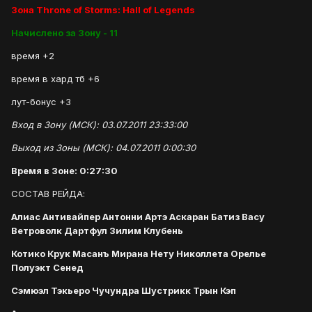
Зона Throne of Storms: Hall of Legends
Начислено за Зону - 11
время +2
время в хард тб +6
лут-бонус +3
Вход в Зону (МСК): 03.07.2011 23:33:00
Выход из Зоны (МСК): 04.07.2011 0:00:30
Время в Зоне: 0:27:30
СОСТАВ РЕЙДА:
Алиас Антивайпер Антонни Артэ Аскаран Батиз Васу
Ветроволк Дартфул Зилим Клубень
Котико Крук Масанъ Мирана Нету Николлета Орелье
Полуэкт Сенед
Сэмюэл Тэкьеро Чучундра Шустрикк Трын Кэп