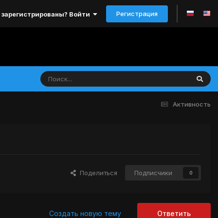
Регистрация
 зарегистрированы? Войти
Активность
Поделиться
Подписчики
0
Создать новую тему
Ответить