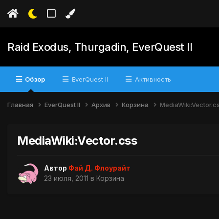
Raid Exodus, Thurgadin, EverQuest II
Обзор
EverQuest II
Активность
Главная
EverQuest II
Архив
Корзина
MediaWiki:Vector.c
MediaWiki:Vector.css
Автор
Фай Д. Флоурайт
23 июля, 2011
в
Корзина