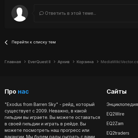
Ответить в этой теме...
Перейти к списку тем
Главная
EverQuest II
Архив
Корзина
MediaWiki:Vector.c
Про
нас
Сайты
"Exodus from Barren Sky" - рейд, который
Энциклопедия
существует с 2009. Неважно, в какой
EQ2Wire
гильдии вы играете. Вы можете оставаться
EQ2Zam
в своей гильдии и играть в рейде. Вы
можете посмотреть наш
прогресс
или
EQ2traders
вакансии
. Мы будем рады сыграть с вами