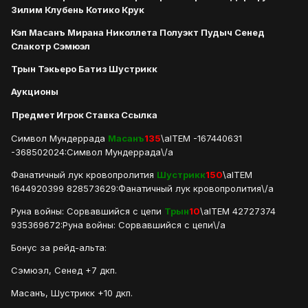
Зилим Клубень Котико Крук
Кэп Масанъ Мирана Николлета Полуэкт Пудыч Сенед
Слакотр Сэмюэл
Трын Тэкьеро Батиз Шустрикк
Аукционы
Предмет
Игрок
Ставка
Ссылка
Символ Мундеррада
Масанъ
135
\aITEM -167440631
-368502024:Символ Мундеррада\/a
Фанатичный лук кровопролития
Шустрикк
150
\aITEM
1644920399 828573629:Фанатичный лук кровопролития\/a
Руна войны: Сорвавшийся с цепи
Трын
10
\aITEM 42727374
935369672:Руна войны: Сорвавшийся с цепи\/a
Бонус за рейд-альта:
Сэмюэл, Сенед +7 дкп.
Масанъ, Шустрикк +10 дкп.