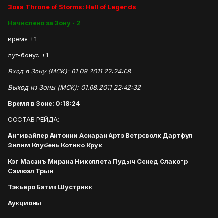
Зона Throne of Storms: Hall of Legends
Начислено за Зону - 2
время +1
лут-бонус +1
Вход в Зону (МСК): 01.08.2011 22:24:08
Выход из Зоны (МСК): 01.08.2011 22:42:32
Время в Зоне: 0:18:24
СОСТАВ РЕЙДА:
Антивайпер Антонни Аскаран Артэ Ветроволк Дартфул
Зилим Клубень Котико Крук
Кэп Масанъ Мирана Николлета Пудыч Сенед Слакотр
Сэмюэл Трын
Тэкьеро Батиз Шустрикк
Аукционы