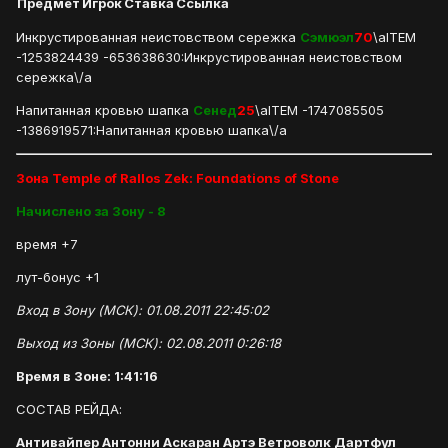
Предмет
Игрок
Ставка
Ссылка
Инкрустированная неистовством сережка
Сэмюэл
70
\aITEM
-1253824439 -653638630:Инкрустированная неистовством
сережка\/a
Напитанная кровью шапка
Сенед
25
\aITEM -1747085505
-1386919571:Напитанная кровью шапка\/a
Зона Temple of Rallos Zek: Foundations of Stone
Начислено за Зону - 8
время +7
лут-бонус +1
Вход в Зону (МСК): 01.08.2011 22:45:02
Выход из Зоны (МСК): 02.08.2011 0:26:18
Время в Зоне: 1:41:16
СОСТАВ РЕЙДА:
Антивайпер Антонни Аскаран Артэ Ветроволк Дартфул