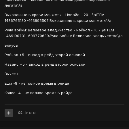
легата\/a
Выкованные в крови манжеты - Нэвайс - 20 - \aITEM
1486765130 -143895507:Выкованные в крови манжеты\/a
Руна войны: Велиевое владычество - Рэйнол - 10 - \aITEM
-469190731 -699770639:Руна войны: Велиевое владычество\/a
Бонусы
Рэйнол +5 - выход в рейд второй основой
Нэвайс +5 - выход в рейд второй основой
Вычеты
Еши -8 - не полное время в рейде
Кэнсе -4 - не полное время в рейде
Цитата