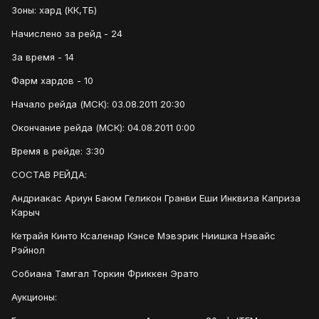
Зоны: хард (КК,ТБ)
Начислено за рейд - 24
За время - 14
Фарм хардов - 10
Начало рейда (МСК): 03.08.2011 20:30
Окончание рейда (МСК): 04.08.2011 0:00
Время в рейде: 3:30
СОСТАВ РЕЙДА:
Андриакас Ариун Баюм Геликон Гранви Еши Инквиза Каприза
Карыч
Кетрайя Кинто Ксаленар Кэнсе Мэвэрик Ниишка Нэвайс
Рэйнол
Собиана Тамгал Торкин Фриккен Эрато
Аукционы: