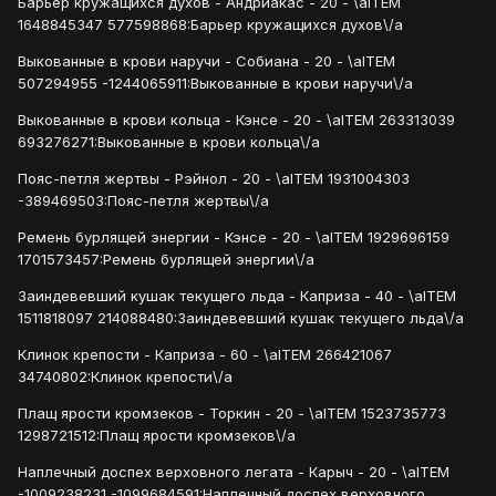
Барьер кружащихся духов - Андриакас - 20 - \aITEM
1648845347 577598868:Барьер кружащихся духов\/a
Выкованные в крови наручи - Собиана - 20 - \aITEM
507294955 -1244065911:Выкованные в крови наручи\/a
Выкованные в крови кольца - Кэнсе - 20 - \aITEM 263313039
693276271:Выкованные в крови кольца\/a
Пояс-петля жертвы - Рэйнол - 20 - \aITEM 1931004303
-389469503:Пояс-петля жертвы\/a
Ремень бурлящей энергии - Кэнсе - 20 - \aITEM 1929696159
1701573457:Ремень бурлящей энергии\/a
Заиндевевший кушак текущего льда - Каприза - 40 - \aITEM
1511818097 214088480:Заиндевевший кушак текущего льда\/a
Клинок крепости - Каприза - 60 - \aITEM 266421067
34740802:Клинок крепости\/a
Плащ ярости кромзеков - Торкин - 20 - \aITEM 1523735773
1298721512:Плащ ярости кромзеков\/a
Наплечный доспех верховного легата - Карыч - 20 - \aITEM
-1009238231 -1099684591:Наплечный доспех верховного