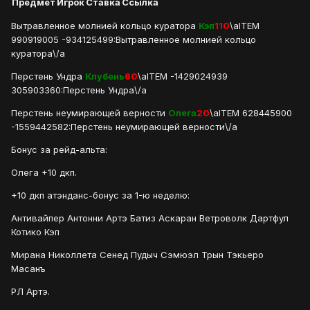
Предмет
Игрок
Ставка
Ссылка
Вытравленное молнией кольцо куратора
Кэп
110
\aITEM
990919005 -934125499:Вытравленное молнией кольцо
куратора\/a
Перстень Ундра
Клубень
60
\aITEM -1429024939
305903360:Перстень Ундра\/a
Перстень неумирающей верности
Олега
20
\aITEM 628445900
-1559442582:Перстень неумирающей верности\/a
Бонус за рейд-альта:
Олега +10 дкп.
+10 дкп атэнданс-бонус за 1-ю неделю:
Антивайпер Антонни Артэ Батиз Аскаран Ветроволк Дартфул
Котико Кэп
Мирана Николлета Сенед Пудыч Сэмюэл Трын Тэкьеро
Масанъ
РЛ Артэ.