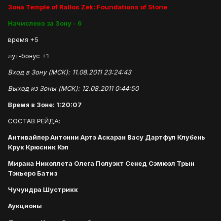
Зона Temple of Rallos Zek: Foundations of Stone
Начислено за Зону - 6
время +5
лут-бонус +1
Вход в Зону (МСК): 11.08.2011 23:24:43
Выход из Зоны (МСК): 12.08.2011 0:44:50
Время в Зоне: 1:20:07
СОСТАВ РЕЙДА:
Антивайпер Антонни Артэ Аскаран Васу Дартфул Клубень
Крук Крюсник Кэп
Мирана Николлета Олега Полуэкт Сенед Сэмюэл Трын
Тэкьеро Батиз
Чучундра Шустрикк
Аукционы