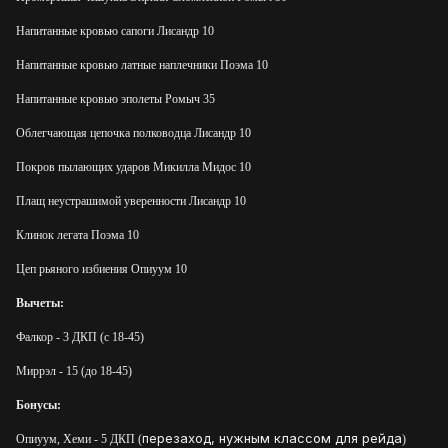
Напитанные кровью сапоги Лисандр 10
Напитанные кровью латные наплечники Поэма 10
Напитанные кровью эполеты Ромыч 35
Облегчающая цепочка полководца Лисандр 10
Покров пылающих ударов Микилла Мидос 10
Плащ неустрашимой уверенности Лисандр 10
Клинок легата Поэма 10
Цеп рьяного избиения Опиуум 10
Вычеты:
Фалкор
- 3 ДКП (с 18-45)
Миррэл - 15 (до 18-45)
Бонусы:
перезаход, нужным классом для рейда
Опиуум, Хеми
- 5 ДКП (
)