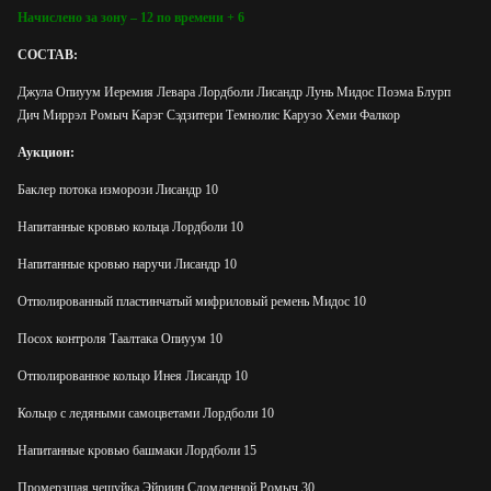
Начислено за зону – 12 по времени + 6
СОСТАВ:
Джула Опиуум Иеремия Левара Лордболи Лисандр Лунь Мидос Поэма Блурп
Дич Миррэл Ромыч Карэг Сэдзитери Темнолис Карузо Хеми Фалкор
Аукцион:
Баклер потока изморози Лисандр 10
Напитанные кровью кольца Лордболи 10
Напитанные кровью наручи Лисандр 10
Отполированный пластинчатый мифриловый ремень Мидос 10
Посох контроля Таалтака Опиуум 10
Отполированное кольцо Инея Лисандр 10
Кольцо с ледяными самоцветами Лордболи 10
Напитанные кровью башмаки Лордболи 15
Промерзшая чешуйка Эйриин Сломленной Ромыч 30