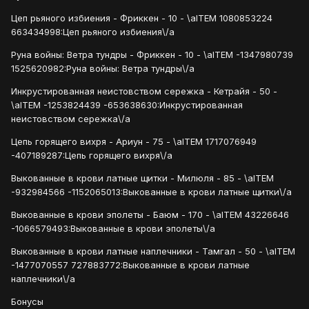
Цеп рьяного избиения - Фриккен - 10 - \aITEM 1080853224
663434998:Цеп рьяного избиения\/a
Руна войны: Ветра тундры - Фриккен - 10 - \aITEM -1347980739
1525620982:Руна войны: Ветра тундры\/a
Инкрустированная неистовством сережка - Кетрайя - 50 -
\aITEM -1253824439 -653638630:Инкрустированная
неистовством сережка\/a
Цепь горящего вихря - Ариун - 75 - \aITEM 1717076949
-407189287:Цепь горящего вихря\/a
Выкованные в крови латные щитки - Милюля - 85 - \aITEM
-932984566 -1152065013:Выкованные в крови латные щитки\/a
Выкованные в крови эполеты - Баюм - 170 - \aITEM 43226646
-1066579493:Выкованные в крови эполеты\/a
Выкованные в крови латные наплечники - Тамгал - 50 - \aITEM
-1477070557 727883772:Выкованные в крови латные
наплечники\/a
Бонусы