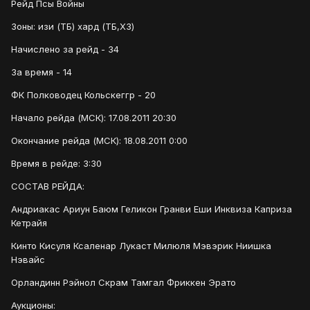
Рейд Псы Войны
Зоны: изи (ТБ) хард (ТБ,ХЗ)
Начислено за рейд - 34
За время - 14
ФК Полководец Кольскеггр - 20
Начало рейда (МСК): 17.08.2011 20:30
Окончание рейда (МСК): 18.08.2011 0:00
Время в рейде: 3:30
СОСТАВ РЕЙДА:
Андриакас Ариун Баюм Геликон Гранви Еши Инквиза Каприза
Кетрайя
Кинто Кисуля Ксаленар Лукаст Милюля Мэвэрик Ниишка
Нэвайс
Орландинн Рэйнол Скрам Тамгал Фриккен Эрато
Аукционы: