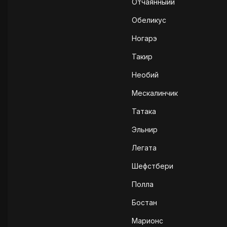
Отчаянныйй
Обеликус
Ногарэ
Такир
Необий
Мескалинчик
Татака
Эльнир
Легата
Шефстбери
Полла
Бостан
Марионс