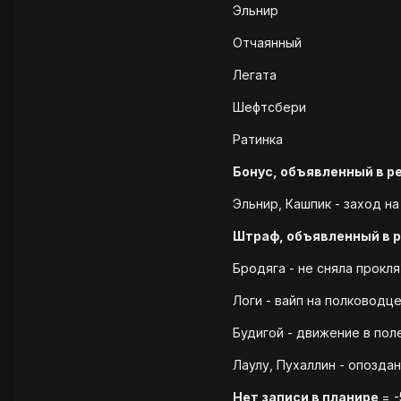
Эльнир
Отчаянный
Легата
Шефтсбери
Ратинка
Бонус, объявленный в р
Эльнир, Кашпик - заход на
Штраф, объявленный в 
Бродяга - не сняла прокля
Логи - вайп на полководце
Будигой - движение в поле
Лаулу, Пухаллин - опоздан
Нет записи в планире
= -