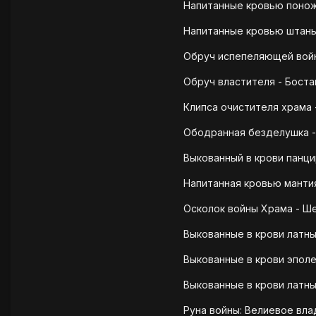
Напитанные кровью поножи
Напитанные кровью штаны 
Обруч испепеляющей войны
Обруч властителя - Бостан
Клипса очистителя храма 
Ободранная безделушка - 
Выкованный в крови панци
Напитанная кровью мантия
Осколок войны Храма - Ше
Выкованные в крови латны
Выкованные в крови эполе
Выкованные в крови латны
Руна войны: Велиевое вла