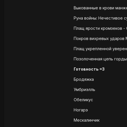
Выкованные в крови манже
Руна войны: Нечестивое с
Плащ ярости кромзеков - 
Покров вихревых ударов М
Плащ укрепленной уверенн
Позолоченная цепь гордын
Готовность =3
Бродяжка
Умбриэлль
Обеликус
Ногарэ
Мескалинчик