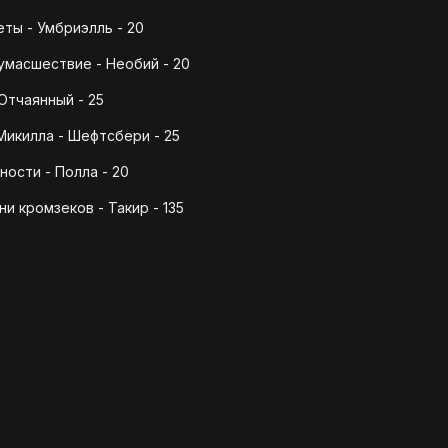
ты - Умбриэлль - 20
умасшествие - Необий - 20
Отчаянный - 25
икилла - Шефтсбери - 25
ости - Полла - 20
и кромзеков - Такир - 135