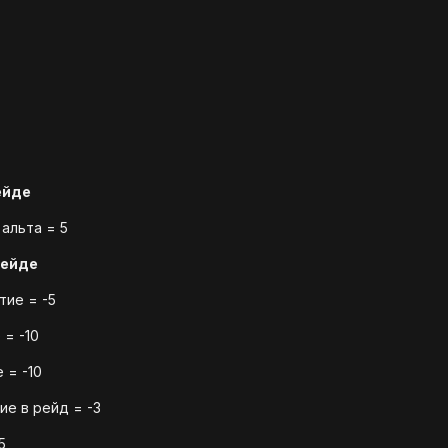
ейде
 альта = 5
рейде
тие = -5
 = -10
 = -10
ие в рейд = -3
5