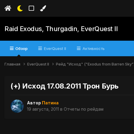
Raid Exodus, Thurgadin, EverQuest II
Обзор
EverQuest II
Активность
Главная
EverQuest II
Рейд "Исход" ("Exodus from Barren Sky"
(+) Исход 17.08.2011 Трон Бурь
Автор
Патина
19 августа, 2011
в
Отчеты по рейдам