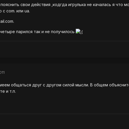
пояснить свои действия ,кодгда игрулька не качалась я что мо
о с com. или ua.
il.com.
 четыре парился так и не получилось
011
 умеем общаться друг с другом силой мысли. В общем объясни
е и т.п.