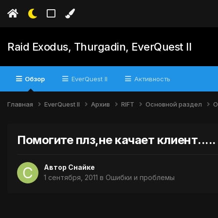
Raid Exodus, Thurgadin, EverQuest II
Обзор
EverQuest II
Активность
Главная
EverQuest II
Архив
RIFT
Основной раздел
О
Помогите плз,не качает клиент.....
Автор
Снайке
1 сентября, 2011
в
Ошибки и проблемы