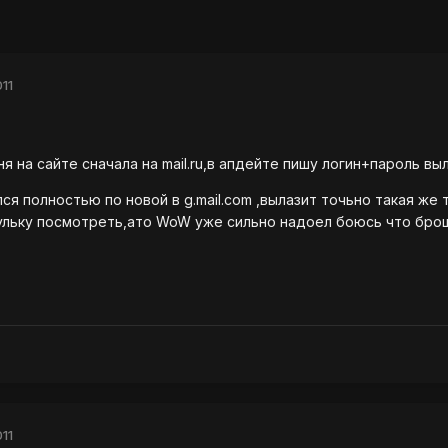
11
на сайте сначала на mail.ru,в апдейте пишу логин+пароль вылазит
 полностью по новой в g.mail.com ,вылазит точьно такая же т
рульку посмотреть,ато WoW уже сильно надоел боюсь что бро
11