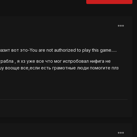
 вот это-You are not authorized to play this game......
рабла , я хз уже все что мог испробовал нифига не
шу вооще все,если есть грамотные люди помогите плз