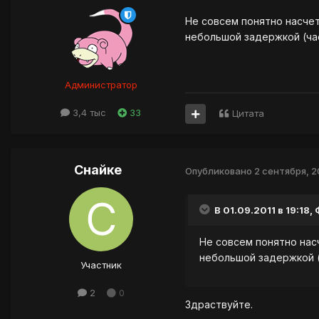
Не совсем понятно насчет 
небольшой задержкой (час
Администратор
3,4 тыс
33
Цитата
Снайке
Опубликовано
2 сентября, 2
В 01.09.2011 в 19:18,
Не совсем понятно насч
небольшой задержкой (ч
Участник
2
0
Здраствуйте.