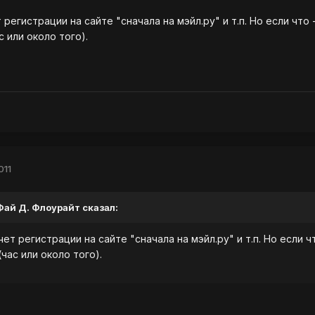
регистрации на сайте "сначала на мэйл.ру" и т.п. Но если что
 или около того).
011
 Фай Д. Флоурайт сказал:
ет регистрации на сайте "сначала на мэйл.ру" и т.п. Но если 
ас или около того).