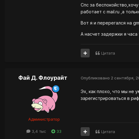
Спс за беспокойство,хочу 
работает с mail.ru ,а тольк
Вот я и перерегался на gma
А насчет задержки я часа
Цитата
Фай Д. Флоурайт
Опубликовано
2 сентября, 2
Эх, как плохо, что мы не
зарегистрироваться в рифт
Администратор
3,4 тыс
33
Цитата