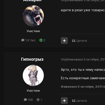
идите в реал уже товарис
Участник
1,9 тыс
2
Цитата
Гипногрыз
Опубликовано
5 октября, 20
Артэ, это ты к чему напи
Есть конкретные замечани
Изменено
5 октября, 2011
п
Участник
108
0
Цитата