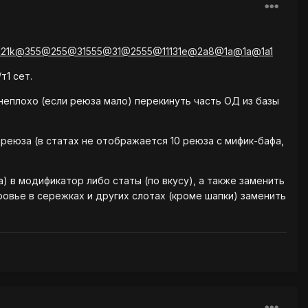
1121k@355@255@31555@31@2555@11131e@2a8@1a@1a@1a1
т1 сет.
 неплохо (если реюза мало) перекинуть часть ОД из базы
реюза (в статах не отображается 10 реюза с мифик-бафа,
) в модификатор либо статы (по вкусу), а также заменить
ровье в сережках и других слотах (кроме шапки) заменить