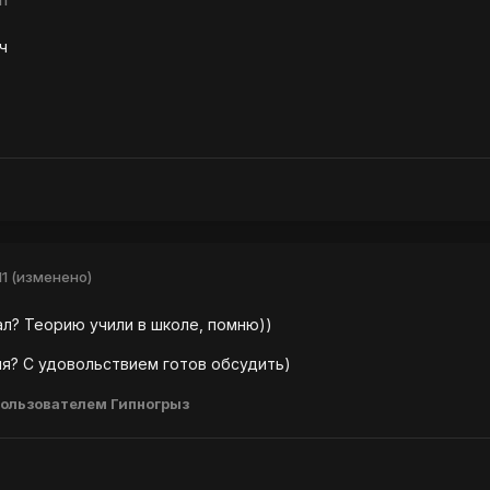
ч
11
(изменено)
сал? Теорию учили в школе, помню))
я? С удовольствием готов обсудить)
ользователем Гипногрыз