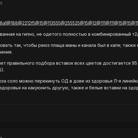
11
48a1@188@2212f5@15@113555@255525@15@12@111@111@15@15@
ванная на гипно, не одетого полностью в комбинированный т2/
овать так, чтобы реюз плаща маны и канала был в капе; также
чения.
чет правильного подбора вставок всех цветов достигается 95 
).
за соло можно перекинуть ОД в дове из здоровья (1-я линейка
 здоровья на какуюнить другую, также и белые вставки на здо
11