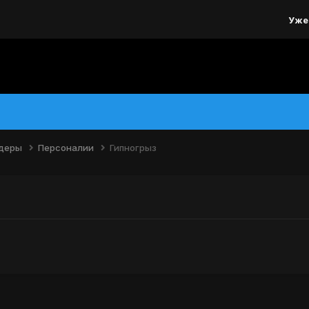
Уже
йдеры
Персоналии
Гипногрыз