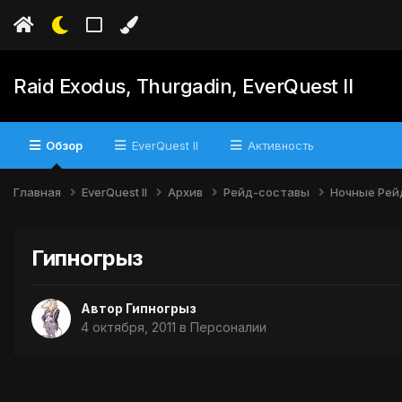
Raid Exodus, Thurgadin, EverQuest II
Обзор
EverQuest II
Активность
Главная
EverQuest II
Архив
Рейд-составы
Ночные Ре
Гипногрыз
Автор
Гипногрыз
4 октября, 2011
в
Персоналии