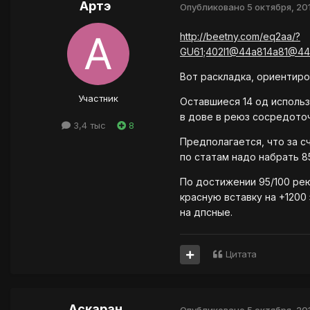
Артэ
Опубликовано
5 октября, 20
http://beetny.com/eq2aa/?
GU61;402l1@44a814a81@4
Вот раскладка, ориентиро
Участник
Оставшиеся 14 од использ
в дове в реюз сосредото
3,4 тыс
8
Предполагается, что за с
по статам надо набрать 85
По достижении 95/100 рею
красную вставку на +1200
на дпсные.
Цитата
Аскаран
Опубликовано
5 октября, 20