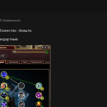
11
(изменено)
 божество -Анашти.
тандартные: