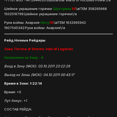
-771571835 -1472644033:Substantial Wand of Focused Power\/a
Шейное украшение горячки
Шустрикк
10
\aITEM 358295668
1502516799:Шейное украшение горячки\/a
Руна войны: Анархия
Нету
10
\aITEM 1632995942
1907545342:Руна войны: Анархия\/a
Рейд Ночные Рейдеры
Зона Throne of Storms: Hall of Legends
Начислено за Зону - 6
Вход в Зону (МСК): 03.10.2011 23:22:29
Выход из Зоны (МСК): 04.10.2011 00:43:17
Время в Зоне: 1:22:14
Время: +5
Лут-бонус: +1
СОСТАВ РЕЙДА: