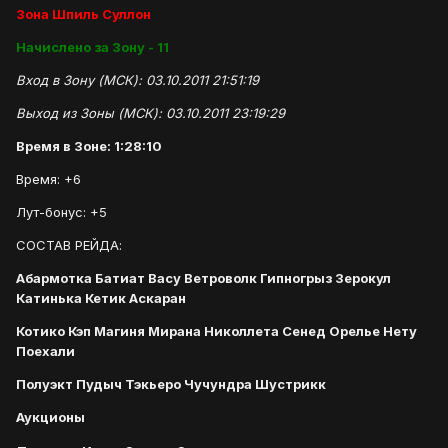
Зона Шпиль Суллон
Начислено за Зону - 11
Вход в Зону (МСК): 03.10.2011 21:51:19
Выход из Зоны (МСК): 03.10.2011 23:19:29
Время в Зоне: 1:28:10
Время: +6
Лут-бонус: +5
СОСТАВ РЕЙДА:
Абармотка Батиат Васу Ветроволк Гипногрыз Зерокул
Катинька Кетик Аскаран
Котико Кэп Магиня Мирана Николлета Сенед Орелье Нету
Поехали
Полуэкт Пудыч Тэкьеро Чучундра Шустрикк
Аукционы