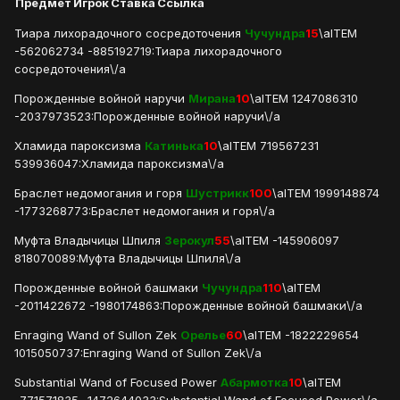
Предмет
Игрок
Ставка
Ссылка
Тиара лихорадочного сосредоточения
Чучундра
15
\aITEM
-562062734 -885192719:Тиара лихорадочного
сосредоточения\/a
Порожденные войной наручи
Мирана
10
\aITEM 1247086310
-2037973523:Порожденные войной наручи\/a
Хламида пароксизма
Катинька
10
\aITEM 719567231
539936047:Хламида пароксизма\/a
Браслет недомогания и горя
Шустрикк
100
\aITEM 1999148874
-1773268773:Браслет недомогания и горя\/a
Муфта Владычицы Шпиля
Зерокул
55
\aITEM -145906097
818070089:Муфта Владычицы Шпиля\/a
Порожденные войной башмаки
Чучундра
110
\aITEM
-2011422672 -1980174863:Порожденные войной башмаки\/a
Enraging Wand of Sullon Zek
Орелье
60
\aITEM -1822229654
1015050737:Enraging Wand of Sullon Zek\/a
Substantial Wand of Focused Power
Абармотка
10
\aITEM