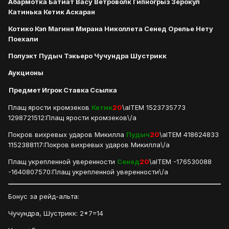
Абармотка Батиат Васу Ветроволк Гипногрыз Зерокул
Катинька Кетик Аскаран
Котико Кэп Магиня Мирана Николлета Сенед Орелье Нету
Поехали
Полуэкт Пудыч Тэкьеро Чучундра Шустрикк
Аукционы
Предмет
Игрок
Ставка
Ссылка
Плащ ярости кромзеков
Кетик
20
\aITEM 1523735773
1298721512:Плащ ярости кромзеков\/a
Покров вихревых ударов Микилла
Пудыч
20
\aITEM 418624833
1152388117:Покров вихревых ударов Микилла\/a
Плащ укрепленной уверенности
Сенед
20
\aITEM -176530088
-1640807570:Плащ укрепленной уверенности\/a
Бонус за рейд-альта:
Чучундра, Шустрикк: 2*7=14