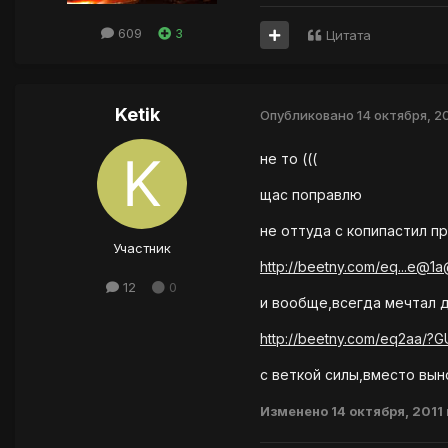
609
3
Цитата
Ketik
Опубликовано
14 октября, 20
не то (((
щас поправлю
не оттуда с копипастил пр
Участник
http://beetny.com/eq...e@
12
0
и вообще,всегда мечтал 
http://beetny.com/eq2aa/
с веткой силы,вместо вын
Изменено
14 октября, 2011