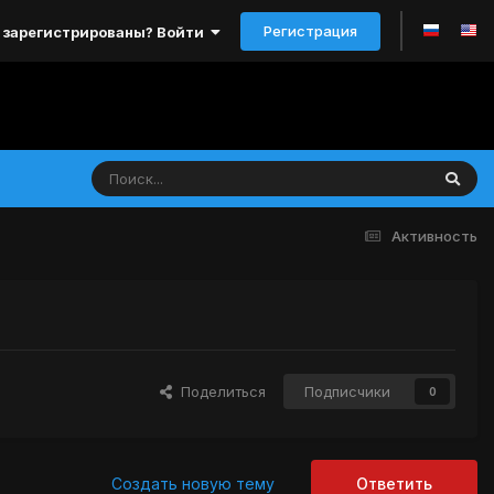
Регистрация
 зарегистрированы? Войти
Активность
Поделиться
Подписчики
0
Создать новую тему
Ответить