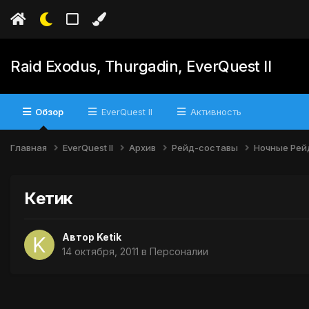
Raid Exodus, Thurgadin, EverQuest II
Обзор
EverQuest II
Активность
Главная
EverQuest II
Архив
Рейд-составы
Ночные Ре
Кетик
Автор
Ketik
14 октября, 2011
в
Персоналии