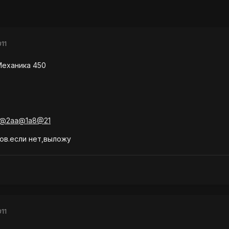
11
Механика 450
@2a@2aa@1a8@21
ов.если нет,выложу
11