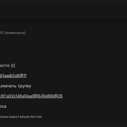
11
(изменено)
осто (((
1a@1aa@2a8@11
докачать трупку
?GU61;a02s148a14aa1@849a188@28
оса
пользователем Кетик