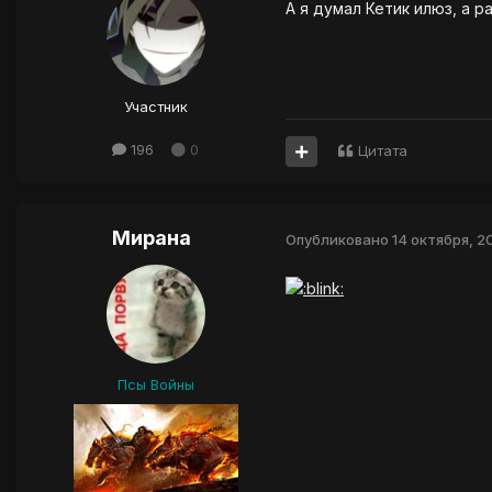
А я думал Кетик илюз, а р
Участник
196
0
Цитата
Мирана
Опубликовано
14 октября, 20
Псы Войны