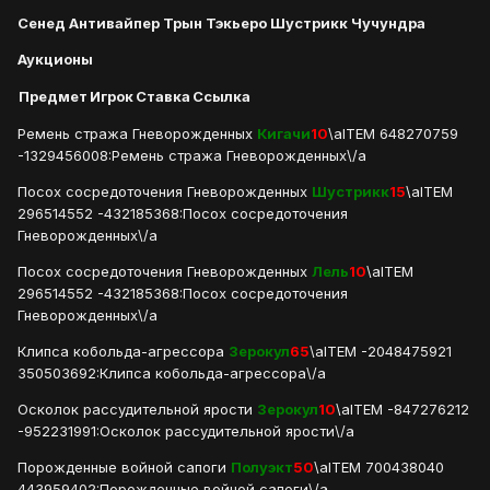
Сенед Антивайпер Трын Тэкьеро Шустрикк Чучундра
Аукционы
Предмет
Игрок
Ставка
Ссылка
Ремень стража Гневорожденных
Кигачи
10
\aITEM 648270759
-1329456008:Ремень стража Гневорожденных\/a
Посох сосредоточения Гневорожденных
Шустрикк
15
\aITEM
296514552 -432185368:Посох сосредоточения
Гневорожденных\/a
Посох сосредоточения Гневорожденных
Лель
10
\aITEM
296514552 -432185368:Посох сосредоточения
Гневорожденных\/a
Клипса кобольда-агрессора
Зерокул
65
\aITEM -2048475921
350503692:Клипса кобольда-агрессора\/a
Осколок рассудительной ярости
Зерокул
10
\aITEM -847276212
-952231991:Осколок рассудительной ярости\/a
Порожденные войной сапоги
Полуэкт
50
\aITEM 700438040
443959402:Порожденные войной сапоги\/a