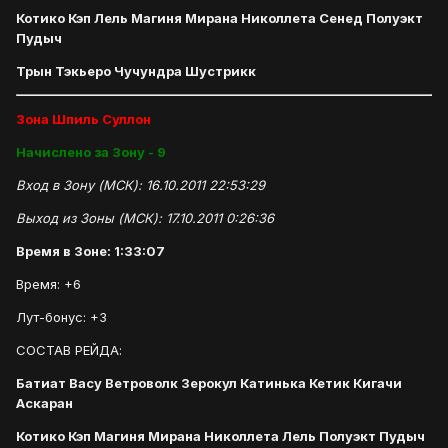
Котико Кэп Лель Магиня Мирана Николлета Сенед Полуэкт
Пудыч
Трын Тэкьеро Чучундра Шустрикк
Зона Шпиль Суллон
Начислено за Зону - 9
Вход в Зону (МСК): 16.10.2011 22:53:29
Выход из Зоны (МСК): 17.10.2011 0:26:36
Время в Зоне: 1:33:07
Время: +6
Лут-бонус: +3
СОСТАВ РЕЙДА:
Батиат Васу Ветроволк Зерокул Катинька Кетик Кигачи
Аскаран
Котико Кэп Магиня Мирана Николлета Лель Полуэкт Пудыч