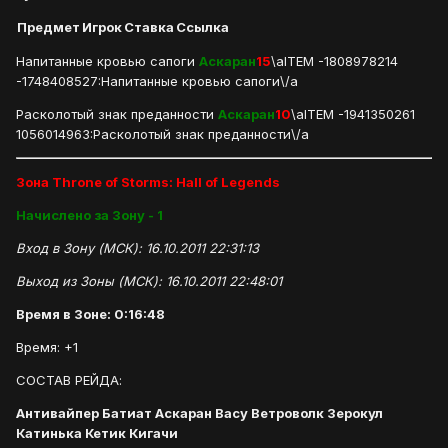
Предмет
Игрок
Ставка
Ссылка
Напитанные кровью сапоги
Аскаран
15
\aITEM -1808978214
-1748408527:Напитанные кровью сапоги\/a
Расколотый знак преданности
Аскаран
10
\aITEM -1941350261
1056014963:Расколотый знак преданности\/a
Зона Throne of Storms: Hall of Legends
Начислено за Зону - 1
Вход в Зону (МСК): 16.10.2011 22:31:13
Выход из Зоны (МСК): 16.10.2011 22:48:01
Время в Зоне: 0:16:48
Время: +1
СОСТАВ РЕЙДА:
Антивайпер Батиат Аскаран Васу Ветроволк Зерокул
Катинька Кетик Кигачи