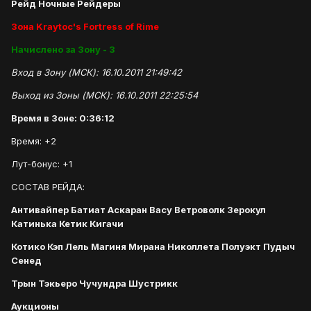
Рейд Ночные Рейдеры
Зона Kraytoc's Fortress of Rime
Начислено за Зону - 3
Вход в Зону (МСК): 16.10.2011 21:49:42
Выход из Зоны (МСК): 16.10.2011 22:25:54
Время в Зоне: 0:36:12
Время: +2
Лут-бонус: +1
СОСТАВ РЕЙДА:
Антивайпер Батиат Аскаран Васу Ветроволк Зерокул
Катинька Кетик Кигачи
Котико Кэп Лель Магиня Мирана Николлета Полуэкт Пудыч
Сенед
Трын Тэкьеро Чучундра Шустрикк
Аукционы