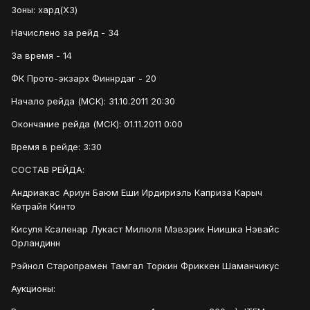
Зоны: хард(ХЗ)
Начислено за рейд - 34
За время - 14
ФК Прото-экзарх Финнрдаг - 20
Начало рейда (МСК): 31.10.2011 20:30
Окончание рейда (МСК): 01.11.2011 0:00
Время в рейде: 3:30
СОСТАВ РЕЙДА:
Андриакас Ариун Баюм Еши Ирдириэль Каприза Карыч
Кетрайя Кинто
Кисуля Ксаленар Лукаст Милюля Мэвэрик Ниишка Нэвайс
Орландинн
Рэйнол Старопрамен Тамгал Торкин Фриккен Шаманчикус
Аукционы: