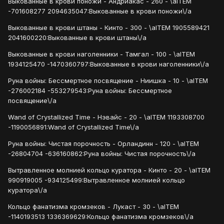
Выкованные в крови поножи - Андриакас - 260 - \aITEM
-701608277 2094635047:Выкованные в крови поножи\/a
Выкованные в крови штаны - Кинто - 300 - \aITEM 1905589421
2041600220:Выкованные в крови штаны\/a
Выкованные в крови наголенники - Тамгал - 100 - \aITEM
1934125470 -1470360797:Выкованные в крови наголенники\/a
Руна войны: Бессмертное посвящение - Ниишка - 10 - \aITEM
-276002184 -553279543:Руна войны: Бессмертное
посвящение\/a
Wand of Crystallized Time - Нэвайс - 20 - \aITEM 1193308700
-1190056891:Wand of Crystallized Time\/a
Руна войны: Чистая порочность - Орландинн - 120 - \aITEM
-26804704 -636160862:Руна войны: Чистая порочность\/a
Вытравленное молнией кольцо куратора - Кинто - 20 - \aITEM
990919005 -934125499:Вытравленное молнией кольцо
куратора\/a
Кольцо фанатизма кромзеков - Лукаст - 30 - \aITEM
-1140193513 1336369629:Кольцо фанатизма кромзеков\/a