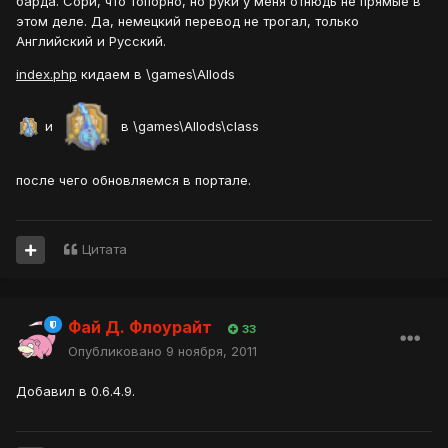
барда. Сори, что топорно, но руки у меня отнюдь не прямые в
этом деле. Да, немецкий перевод не трогал, только
Английский и Русский.
index.php
кидаем в \games\Allods
и
в \games\Allods\class
после чего обновляемся в портале.
Цитата
Фай Д. Флоурайт
33
Опубликовано
9 ноября, 2011
Добавил в 0.6.4.9.