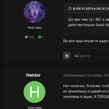
В 09.11.2011 в 05:31,
Да при чём тут ЗБТ к э
действительно было бы
Участник
318
5
Вы всё ещё играете ради 
Цитата
Heldar
Опубликовано
10 ноября, 201
Нет конечно. Я играю что
из хранилища и давай нос
залезешь в ящик, А ПЛЮШК
Участник