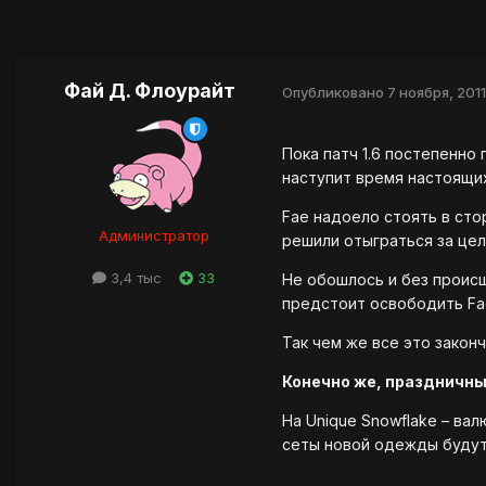
Фай Д. Флоурайт
Опубликовано
7 ноября, 2011
Пока патч 1.6 постепенно
наступит время настоящих
Fae надоело стоять в стор
Администратор
решили отыграться за це
3,4 тыс
33
Не обошлось и без происш
предстоит освободить Fa
Так чем же все это закон
Конечно же, праздничн
На Unique Snowflake – ва
сеты новой одежды будут