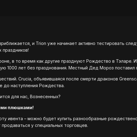
 приближается, и Trion уже начинает активно тестировать сл
 праздников!
оне, в то время как другие празднуют Рождество в Тэларе. И,
лую 1000 лет без празднования. Местный Дед Мороз поставил 
ествий. Crucia, объявившаяся после смерти драконов Greenscal
e до наступления Рождества.
чится для нас, Вознесенных?
ыми плюшками!
люту ивента – можно будет купить разнообразные рождествен
 продаваться у специальных торговцев.