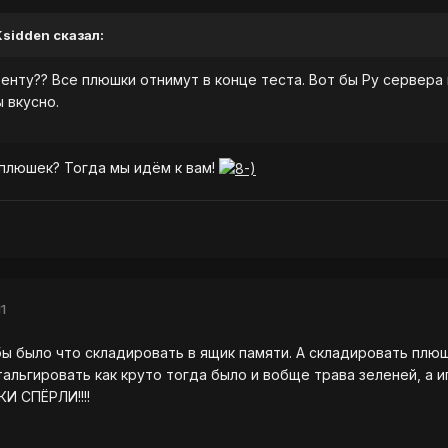
 Ksidden сказал:
венту?? Все плюшки отнимут в конце теста. Вот бы Ру сервера 
 вкусно.
плюшек? Тогда мы идём к вам!
1
бы было что складировать в ящик памяти. А складировать плю
тальгировать как круто тогда было и вобще трава зеленей, а и
И СПЁРЛИ!!!!