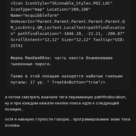
<Icon IconStyle="Skinnable_Styles.POI.LOC" 
IconType="map" Location="209,196" 
Name="mcquibblefarm" 
OnHoverIn="Parent.Parent.Parent.Parent.Parent.Q
M_LocEntry.QM_LocText.LocalText=pathfindlocatio
n" pathfindlocation="-1846.20, -22.21, -200.87" 
ScrollExtent="12,12" Size="12,12" Tooltip="UID: 
25741

Ферма МакКвиббла: часть квеста Окаменевшие 
тыквенные пироги. 

Также в этой локации находятся набитые гнильем 
пугалы: 17 ур. " TreatAsButton="true"/>
а потом смотреть вначале тега переменную pathfindlocation,
ну и при каждом нажати кнопки поиск идти к следующей
позиции...
хотя я наверно глупости говорю... програмирование знаю тока
основы.