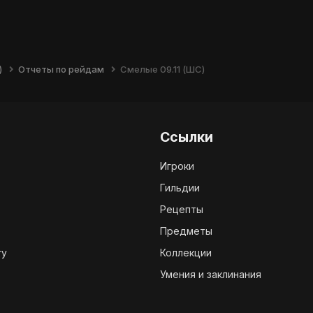
)
Отчеты по рейдам
Смелые 09.11 (ШС)
Ссылки
Игроки
Гильдии
Рецепты
Предметы
ry
Коллекции
Умения и заклинания