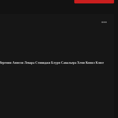
Иеремия Аннели Левара Стивиджи Блурп Савальера Хеми Конил Кэнсе