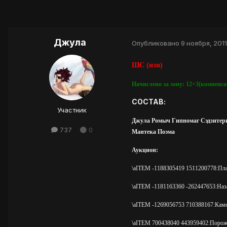
Джула
Опубликовано
9 ноября, 2011
ШС (изи)
Начислено за зону: 12+3(компенса
СОСТАВ:
Участник
Джула Ромыч Гипномаг Сэдзитер
737
0
Мантека Поэма
Аукцион:
\aITEM -1188305419 1511200778:Пла
\aITEM -1181163360 -262447653:Наза
\aITEM -1269056753 710388167:Каме
\aITEM 700438040 443959402:Порожд