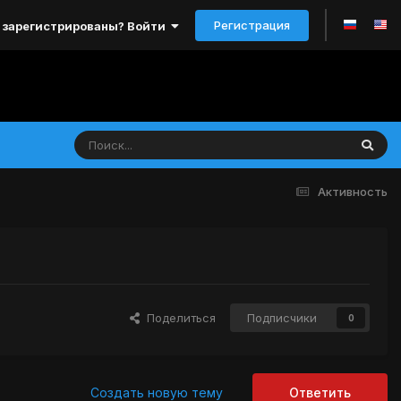
Регистрация
 зарегистрированы? Войти
Активность
Поделиться
Подписчики
0
Создать новую тему
Ответить