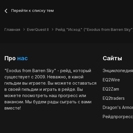
Перейти к списку тем
Главная
EverQuest II
Рейд "Исход" ("Exodus from Barren Sky"
Про
нас
Сайты
"Exodus from Barren Sky" - рейд, который
Энциклопедия
существует с 2009. Неважно, в какой
EQ2Wire
гильдии вы играете. Вы можете оставаться
EQ2Zam
в своей гильдии и играть в рейде. Вы
можете посмотреть наш
прогресс
или
EQ2traders
вакансии
. Мы будем рады сыграть с вами
Dragon's Armo
вместе!
Рейдпрогресс