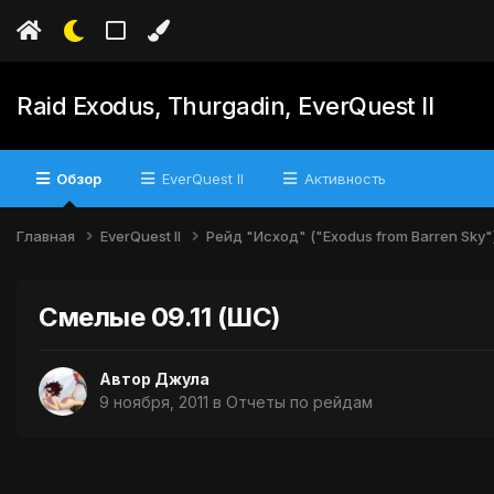
Raid Exodus, Thurgadin, EverQuest II
Обзор
EverQuest II
Активность
Главная
EverQuest II
Рейд "Исход" ("Exodus from Barren Sky"
Смелые 09.11 (ШС)
Автор
Джула
9 ноября, 2011
в
Отчеты по рейдам