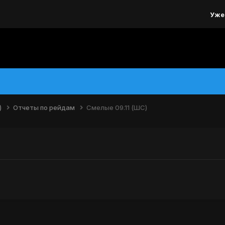
Уже
)
Отчеты по рейдам
Смелые 09.11 (ШС)