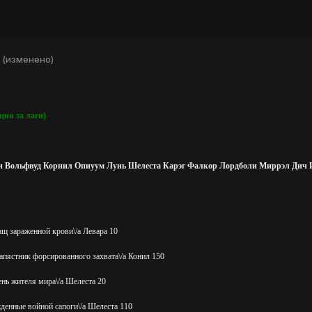
(изменено)
ция за лаги)
и Вольфвуд Корнил Опиуум Лунь Шелеста Карэг Фалкор Лордболи Миррэл Дич 
щ зараженной крови\/a Левара 10
пястник форсированного захвата\/a Конил 150
нь жителя мира\/a Шелеста 20
енные войной сапоги\/a Шелеста 110