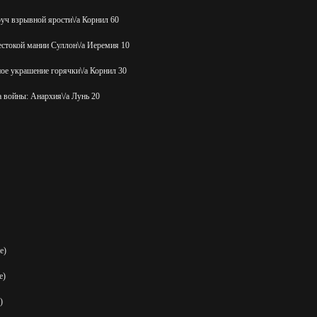
уч взрывной ярости\/a Корнил 60
стокой мании Суллон\/a Иеремия 10
е украшение горячки\/a Корнил 30
 войны: Анархия\/a Лунь 20
е)
е)
)