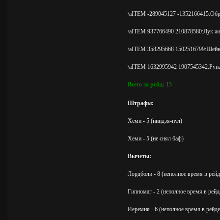
\aITEM -289045127 -1352166415:Обр
\aITEM 937766490 210878580:Лук же
\aITEM 358295668 1502516799:Шейно
\aITEM 1632995942 1907545342:Руна
Всего за рейд: 15
Штрафы:
Хеми - 5 (ниндзя-пул)
Хеми - 5 (не снял баф)
Вычеты:
Лордболи - 8 (неполное время в рейд
Гипномаг - 2 (неполное время в рейд
Иеремия - 6 (неполное время в рейде