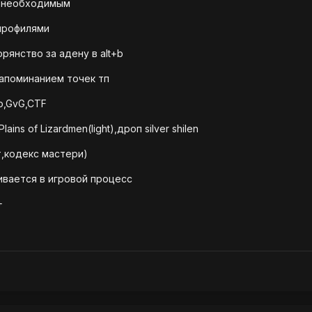
м необходимым
 профилями
орянство за адену в alt+b
запоминанием точек тп
o,GvG,CTF
ains of Lizardmen(light),дроп silver shilen
атт,кодекс мастери)
ивается в игровой процесс
+