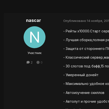
nascar
Опубликовано
14 ноября, 201
- Рейты х10000.Старт серве
- Лучшая сборка,полная ре
- Защита от стороннего ПО
Участник
- Классический сервер,ма
2
0
- 30 слотов под бафф,15 п
- Умеренный донейт
- Максимально удобное к
- Автоизучение скиллов
- Автолут и прочие удобст