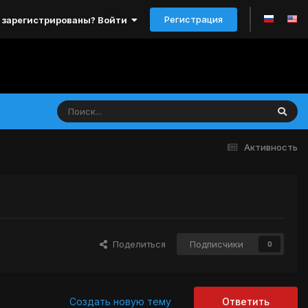
Регистрация
 зарегистрированы? Войти
Активность
Поделиться
Подписчики
0
Создать новую тему
Ответить