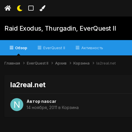
Raid Exodus, Thurgadin, EverQuest II
Обзор
EverQuest II
Активность
Главная
EverQuest II
Архив
Корзина
la2real.net
la2real.net
Автор
nascar
14 ноября, 2011
в
Корзина