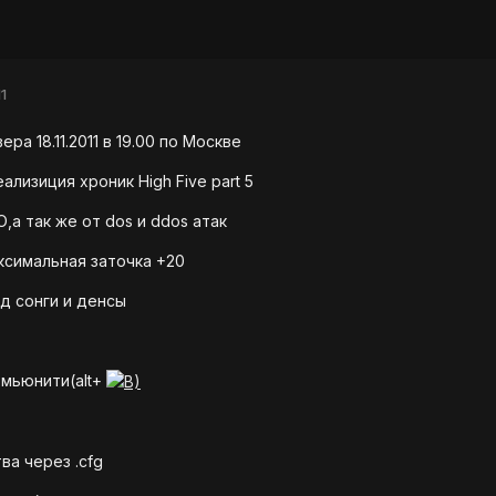
1
ра 18.11.2011 в 19.00 по Москве
ализиция хроник High Five part 5
,а так же от dos и ddos атак
ксимальная заточка +20
од сонги и денсы
омьюнити(alt+
ва через .cfg