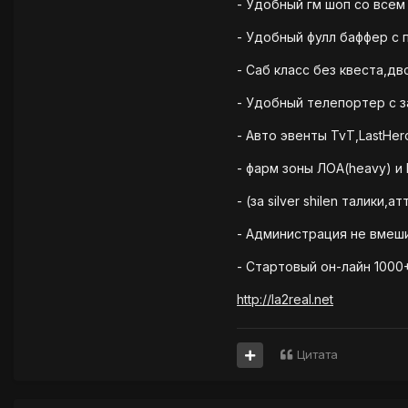
- Удобный гм шоп со все
- Удобный фулл баффер с
- Саб класс без квеста,дв
- Удобный телепортер с 
- Авто эвенты TvT,LastHer
- фарм зоны ЛОА(heavy) и Pl
- (за silver shilen талики,
- Администрация не вмеш
- Стартовый он-лайн 1000
http://la2real.net
Цитата