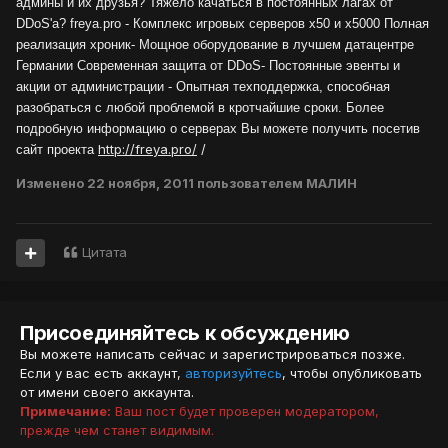
админы и их друзья? Тяжело качаться в постоянных лагах от
DDoS'а?
freya.pro - Комплекс игровых серверов х50 и х5000
Полная
реализация хроник
- Мощное оборудование в лучшем датацентре
Германии
Современная защита от DDoS
- Постоянные эвенты и
акции от администрации
- Опытная техподдержка, способная
разобраться с любой проблемой в кротчайшие сроки.
Более
подробную информацию о серверах Вы можете получить посетив
http://freya.pro/
/
сайт проекта
Изменено
22 ноября, 2011
пользователем МАЛИН
Цитата
Присоединяйтесь к обсуждению
Вы можете написать сейчас и зарегистрироваться позже.
Если у вас есть аккаунт,
авторизуйтесь
, чтобы опубликовать
от имени своего аккаунта.
Примечание:
Ваш пост будет проверен модератором,
прежде чем станет видимым.