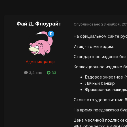
Фай Д. Флоурайт
Опубликовано
23 ноября, 20
На официальном сайте рус
Итак, что мы видим:
Стандартное издание без 
Администратор
Коллекционное издание б
3,4 тыс
33
Ездовое животное (
Личный банкир
Фракционная накидк
Стоит это удовольствие 6
На время предзаказов буд
Цена месячной подписки со
RIFT обойдется в 4399 (28