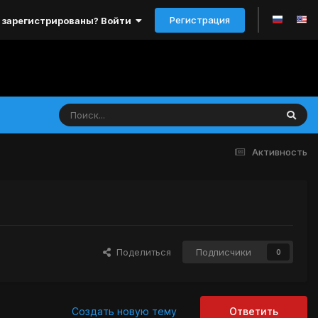
Регистрация
 зарегистрированы? Войти
Активность
Поделиться
Подписчики
0
Создать новую тему
Ответить