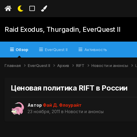
Raid Exodus, Thurgadin, EverQuest II
Обзор
EverQuest II
Активность
Главная
EverQuest II
Архив
RIFT
Новости и анонсы
Ценовая политика RIFT в России
Автор
Фай Д. Флоурайт
23 ноября, 2011
в
Новости и анонсы