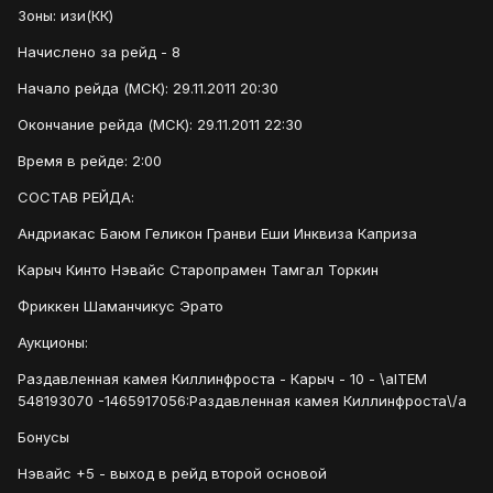
Зоны: изи(КК)
Начислено за рейд - 8
Начало рейда (МСК): 29.11.2011 20:30
Окончание рейда (МСК): 29.11.2011 22:30
Время в рейде: 2:00
СОСТАВ РЕЙДА:
Андриакас Баюм Геликон Гранви Еши Инквиза Каприза
Карыч Кинто Нэвайс Старопрамен Тамгал Торкин
Фриккен Шаманчикус Эрато
Аукционы:
Раздавленная камея Киллинфроста - Карыч - 10 - \aITEM
548193070 -1465917056:Раздавленная камея Киллинфроста\/a
Бонусы
Нэвайс +5 - выход в рейд второй основой