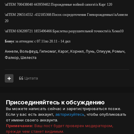
\aITEM 700438040 443959402:Порожденные войной сапоги\/a Карг 120
\aITEM 296514552 -432185368:Посох сосредоточения Гневорожденных\/aАннели
20
\aITEM 636209721 1855496466:Браслетка разрушительной точности\/a Хеми10
Бонус
за аттенденс с 07.11по 20.11 - 14 дкп
Аннели, Вольфвуд, Гипномаг, Карэг, Корнил, Лунь, Опиуум, Ромыч,
Фалкор, Шелеста
Цитата
Присоединяйтесь к обсуждению
Вы можете написать сейчас и зарегистрироваться позже.
Если у вас есть аккаунт,
авторизуйтесь
, чтобы опубликовать
от имени своего аккаунта.
Примечание:
Ваш пост будет проверен модератором,
прежде чем станет видимым.