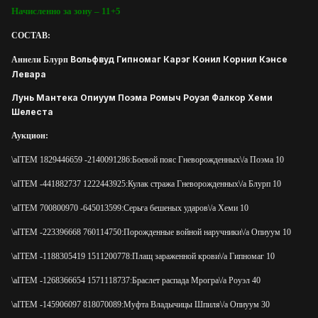
Начисленно за зону – 11+5
СОСТАВ:
Вольфвуд Гипномаг Карэг Конил Корнил Кэнсе
Аннели Блурп
Левара
Лунь Мантека Опиуум Поэма Ромыч Роуэл Фалкор Хеми
Шелеста
Аукцион:
\aITEM 1829446659 -2140091286:Боевой пояс Гневорожденных\/a Поэма 10
\aITEM -441882737 1222443925:Кулак стража Гневорожденных\/a Блурп 10
\aITEM 700800970 -645013599:Серьга бешеных ударов\/a Хеми 10
\aITEM -223396668 760114750:Порожденные войной наручники\/a Опиуум 10
\aITEM -1188305419 1511200778:Плащ зараженной крови\/a Гипномаг 10
\aITEM -1268366654 1571118737:Браслет распада Мрогра\/a Роуэл 40
\aITEM -145906097 818070089:Муфта Владычицы Шпиля\/a Опиуум 30