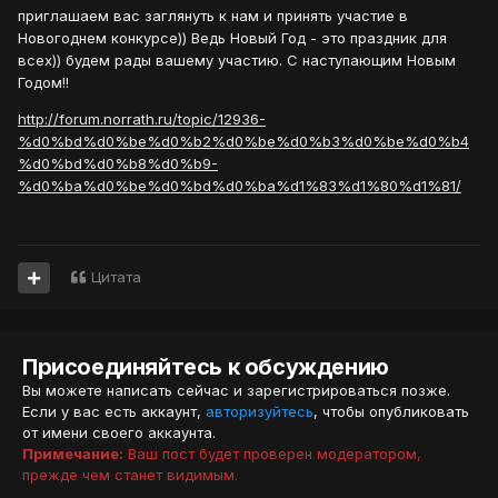
приглашаем вас заглянуть к нам и принять участие в
Новогоднем конкурсе)) Ведь Новый Год - это праздник для
всех)) будем рады вашему участию. С наступающим Новым
Годом!!
http://forum.norrath.ru/topic/12936-
%d0%bd%d0%be%d0%b2%d0%be%d0%b3%d0%be%d0%b4
%d0%bd%d0%b8%d0%b9-
%d0%ba%d0%be%d0%bd%d0%ba%d1%83%d1%80%d1%81/
Цитата
Присоединяйтесь к обсуждению
Вы можете написать сейчас и зарегистрироваться позже.
Если у вас есть аккаунт,
авторизуйтесь
, чтобы опубликовать
от имени своего аккаунта.
Примечание:
Ваш пост будет проверен модератором,
прежде чем станет видимым.