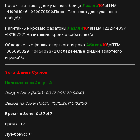
Посох Таалтака для кулачного бойца
Лаэлли
10
\aITEM
-410081946 -949979500:Посох Таалтака для кулачного
бойца\/a
Напитанные кровью сабатоны
Лаэлли
10
\aITEM 1222144057
-181167221:Напитанные кровью сабатоны\/a
Обледенелые фишки азартного игрока
Абдель
10
\aITEM
1005095329 -1045409372:Обледенелые фишки азартного
игрока\/a
Зона Шпиль Суллон
Начислено за Зону - 3
Вход в Зону (МСК): 09.12.2011 23:54:43
Выход из Зоны (МСК): 10.12.2011 0:32:30
Время в Зоне: 0:37:47
Время: +2
Лут-бонус: +1