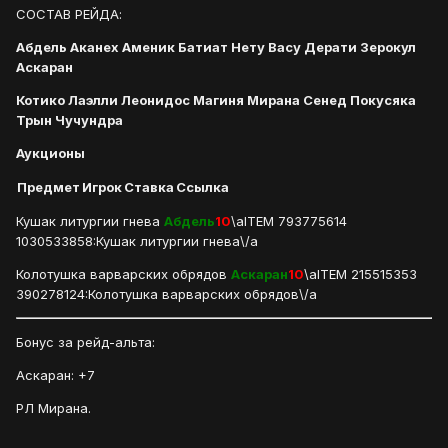
СОСТАВ РЕЙДА:
Абдель Аканех Аменик Батиат Нету Васу Дерати Зерокул
Аскаран
Котико Лаэлли Леонидос Магиня Мирана Сенед Покусяка
Трын Чучундра
Аукционы
Предмет
Игрок
Ставка
Ссылка
Кушак литургии гнева
Абдель
10
\aITEM 793775614
1030533858:Кушак литургии гнева\/a
Колотушка варварских обрядов
Аскаран
10
\aITEM 215515353
390278124:Колотушка варварских обрядов\/a
Бонус за рейд-альта:
Аскаран: +7
РЛ Мирана.