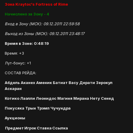
Зона Kraytoc's Fortress of Rime
Начислено за Зону - 4
Вход в Зону (МСК): 09.12.2011 22:59:58
Выход из Зоны (МСК): 09.12.2011 23:48:17
Время в Зоне: 0:48:19
Время: +3
Лут-бонус: +1
СОСТАВ РЕЙДА:
Абдель Аканех Аменик Батиат Васу Дерати Зерокул
Аскаран
Котико Лаэлли Леонидос Магиня Мирана Нету Сенед
Покусяка Трын Трэмп Чучундра
Аукционы
Предмет
Игрок
Ставка
Ссылка