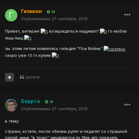
Геликон
18
Опубликовано
27 сентября, 2014
Привет, ветеран!
возвращаться надумал?
го мобов
пыщ-пыщ
зы. этим летом появилась гильдия "Псы Войны"
скоро уже т3 гх купим
Цитата
Беррта
18
Опубликовано
27 сентября, 2014
в тему:
стражи, кстати, после обновы рулят и педалят со страшной
силой: иные "в точку" умудряются по 16кк дпс показать