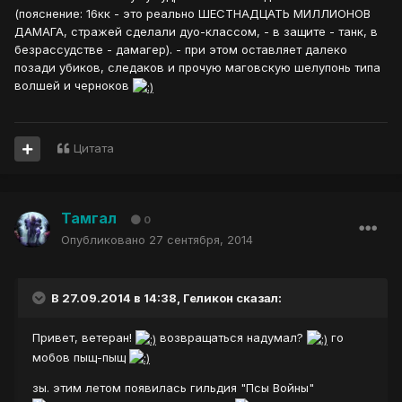
(пояснение: 16кк - это реально ШЕСТНАДЦАТЬ МИЛЛИОНОВ
ДАМАГА, стражей сделали дуо-классом, - в защите - танк, в
безрассудстве - дамагер). - при этом оставляет далеко
позади убиков, следаков и прочую маговскую шелупонь типа
волшей и черноков
Цитата
Тамгал
0
Опубликовано
27 сентября, 2014
В 27.09.2014 в 14:38, Геликон сказал:
Привет, ветеран!
возвращаться надумал?
го
мобов пыщ-пыщ
зы. этим летом появилась гильдия "Псы Войны"