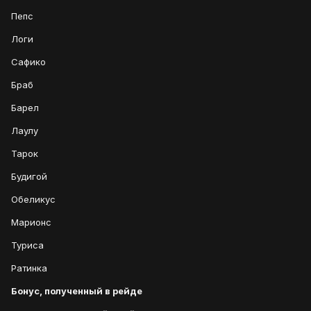
Пепс
Логи
Сафико
Браб
Барел
Лаулу
Тарок
Будигой
Обеликус
Марионс
Туриса
Ратинка
Бонус, полученный в рейде