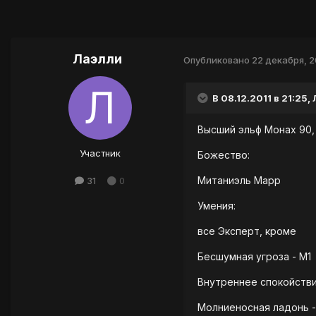
Лаэлли
Опубликовано
22 декабря, 2
В 08.12.2011 в 21:25,
Высший эльф Монах 90,
Участник
Божество:
Митаниэль Марр
31
0
Умения:
все Эксперт, кроме
Бесшумная угроза - М1
Внутреннее спокойстви
Молниеносная ладонь -