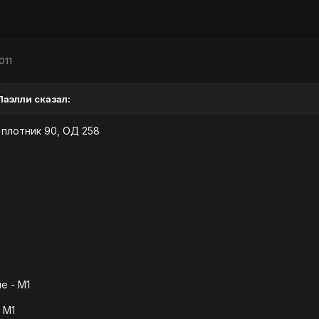
011
 Лaэлли сказал:
 плотник 90, ОД 258
е - М1
 М1