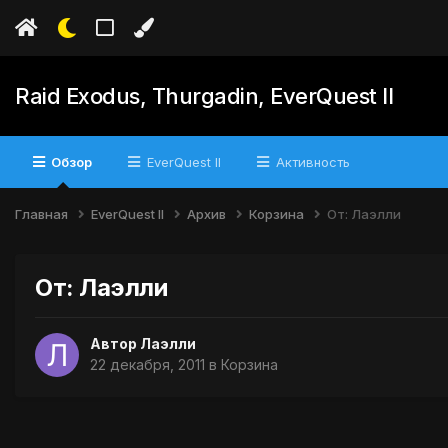
Raid Exodus, Thurgadin, EverQuest II
Обзор
EverQuest II
Активность
Главная
EverQuest II
Архив
Корзина
От: Лаэлли
От: Лаэлли
Автор
Лаэлли
22 декабря, 2011
в
Корзина