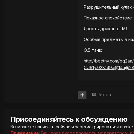
Разрушительный кулак 
Показное спокойствие 
Ярость дракона - М1
Особые предметы в нал
ОД танк:
http://beetny.com/eq2aa/
GU61;c028149a@14a@2
Цитата
Присоединяйтесь к обсуждению
Вы можете написать сейчас и зарегистрироваться позже. 
Примечание:
Ваш пост будет проверен модератором, п