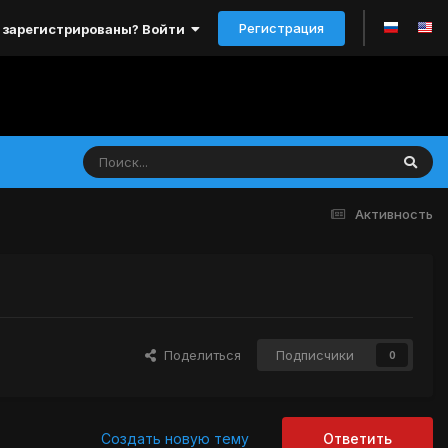
Регистрация
 зарегистрированы? Войти
Активность
Поделиться
Подписчики
0
Создать новую тему
Ответить