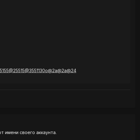
25155@25515@3551130o@2a@2a@24
от имени своего аккаунта.