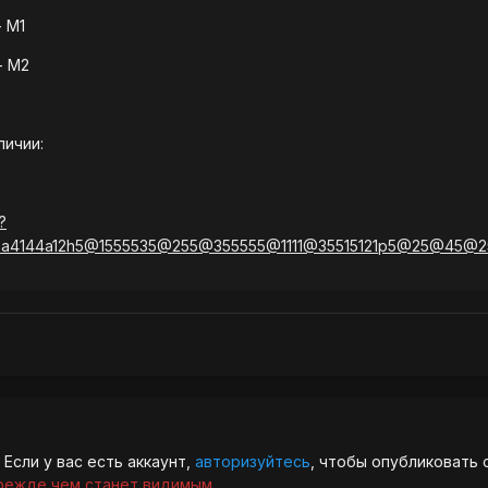
- М1
- М2
ичии:
?
8a4144a12h5@1555535@255@355555@1111@35515121p5@25@45@
Если у вас есть аккаунт,
авторизуйтесь
, чтобы опубликовать 
режде чем станет видимым.