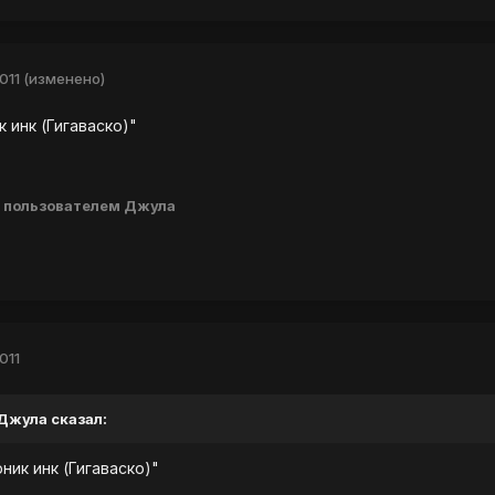
011
(изменено)
к инк (Гигаваско)"
пользователем Джула
011
 Джула сказал:
ник инк (Гигаваско)"