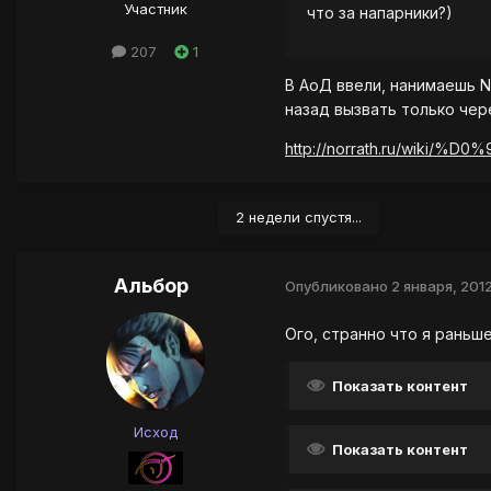
Участник
что за напарники?)
207
1
В АоД ввели, нанимаешь NP
назад вызвать только чер
http://norrath.ru/wi
2 недели спустя...
Альбор
Опубликовано
2 января, 201
Ого, странно что я раньше
Показать контент
Исход
Показать контент