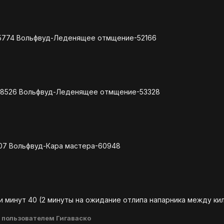
 65774 Вольфвуд-Леденящее отмщение-52166
 48526 Вольфвуд-Леденящее отмщение-53328
607 Вольфвуд-Кара мастера-60948
ни минут 40 (2 минуты на ожидание отлипа напарника между к
пользователем Гигаваско