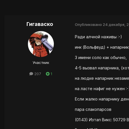
Гигаваско
Опубликовано
24 декабря, 2
Ради алчной наживы :-)
инк (Вольфвуд) + напарник
3 имени соло как обычно,
Участник
4-5 вызвал напарника, (хот
207
1
на людке напарник незаме
на ласте нафиг не нужен :-
Если жалко напарнику ден
пара слакопарсов
(01:43) Изтап Викс: 5072