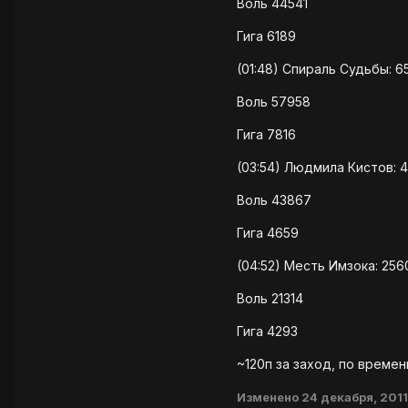
Воль 44541
Гига 6189
(01:48) Спираль Судьбы:
Воль 57958
Гига 7816
(03:54) Людмила Кистов:
Воль 43867
Гига 4659
(04:52) Месть Имзока: 25
Воль 21314
Гига 4293
~120п за заход, по време
Изменено
24 декабря, 2011