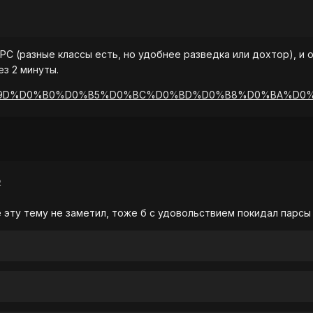
C (разные классы есть, но удобнее разведка или дохтор), и о
ез 2 минуты.
ki/%D0%9D%D0%B0%D0%B5%D0%BC%D0%BD%D0%B8%D0%BA%D0
2
 эту тему не заметил, тоже б с удовольствием покидал парсы с 