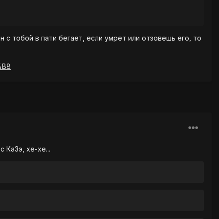
н с тобой в пати бегает, если умрет или отзовешь его, то
%B8
КаЗэ, хе-хе...