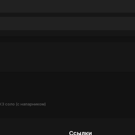
КЗ соло (с напарником)
Ссылки