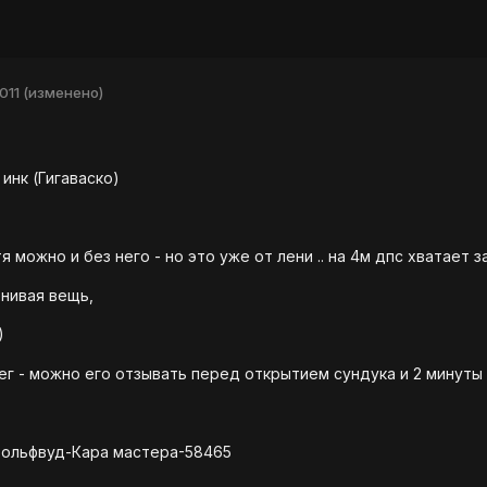
011
(изменено)
 инк (Гигаваско)
я можно и без него - но это уже от лени .. на 4м дпс хватает з
нивая вещь,
)
ег - можно его отзывать перед открытием сундука и 2 минуты 
9 Вольфвуд-Кара мастера-58465