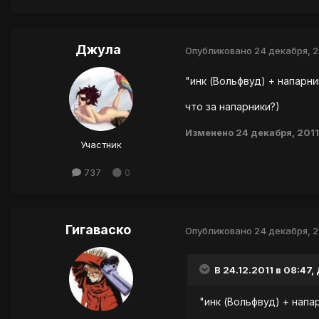
Джула
Опубликовано
24 декабря, 2
"инк (Вольфвуд) + напарни
что за напарники?)
Изменено
24 декабря, 2011
Участник
737
0
Гигаваско
Опубликовано
24 декабря, 2
В 24.12.2011 в 08:47,
"инк (Вольфвуд) + напар