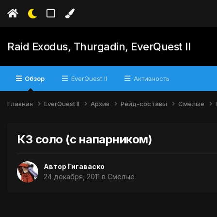
Raid Exodus, Thurgadin, EverQuest II
Обзор
EverQuest II
Активность
Главная
EverQuest II
Архив
Рейд-составы
Смелые
КЗ соло (с напарником)
Автор
Гигаваско
24 декабря, 2011
в
Смелые