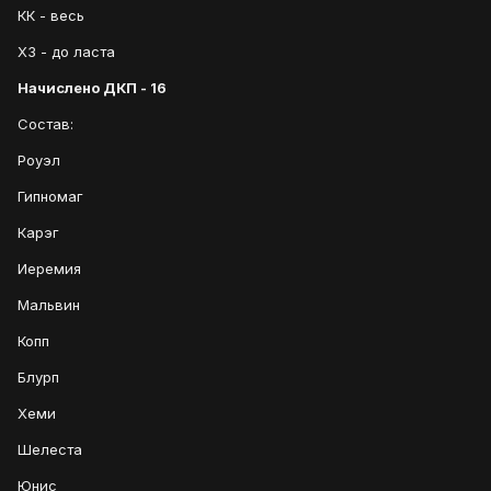
КК - весь
ХЗ - до ласта
Начислено ДКП - 16
Состав:
Роуэл
Гипномаг
Карэг
Иеремия
Мальвин
Копп
Блурп
Хеми
Шелеста
Юнис