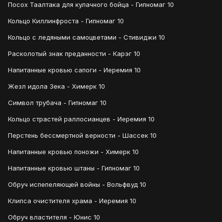
Посох Таалтака для кулачного бойца - Гипномаг 10
Кольцо Киллинфроста - Гипномаг 10
Кольцо с ледяными самоцветами - Стивиджи 10
Расколотый знак преданности - Карэг 10
Напитанные кровью сапоги - Иеремия 10
Жезл идола Зека - Химерк 10
Символ трубача - Гипномаг 10
Кольцо страстей раллосианцев - Иеремия 10
Перстень бессмертной верности - Шассек 10
Напитанные кровью поножи - Химерк 10
Напитанные кровью штаны - Гипномаг 10
Обруч испепеляющей войны - Вольфвуд 10
Клипса очистителя храма - Иеремия 10
Обруч властителя - Юнис 10