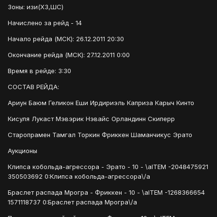
Зоны: изи(ХЗ,ШС)
Начислено за рейд - 14
Начало рейда (МСК): 26.12.2011 20:30
Окончание рейда (МСК): 27.12.2011 0:00
Время в рейде: 3:30
СОСТАВ РЕЙДА:
Ариун Баюм Геликон Еши Ирдириэль Каприза Карыч Кинто
Кисуля Лукаст Мэвэрик Нэвайс Орландинн Скиперр
Старопрамен Тамгал Торкин Фриккен Шаманчикус Эрато
Аукционы
Клипса кобольда-агрессора - Эрато - 10 - \aITEM -2048475921
350503692 0:Клипса кобольда-агрессора\/a
Браслет распада Мрогра - Фриккен - 10 - \aITEM -1268366654
1571118737 0:Браслет распада Мрогра\/a